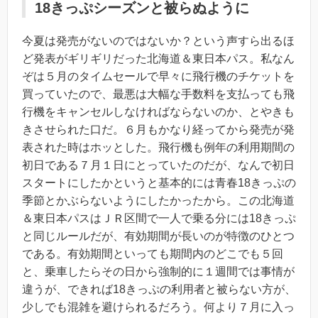
18きっぷシーズンと被らぬように
今夏は発売がないのではないか？という声すら出るほ
ど発表がギリギリだった北海道＆東日本パス。私なん
ぞは５月のタイムセールで早々に飛行機のチケットを
買っていたので、最悪は大幅な手数料を支払っても飛
行機をキャンセルしなければならないのか、とやきも
きさせられた口だ。６月もかなり経ってから発売が発
表された時はホッとした。飛行機も例年の利用期間の
初日である７月１日にとっていたのだが、なんで初日
スタートにしたかというと基本的には青春18きっぷの
季節とかぶらないようにしたかったから。この北海道
＆東日本パスはＪＲ区間で一人で乗る分には18きっぷ
と同じルールだが、有効期間が長いのが特徴のひとつ
である。有効期間といっても期間内のどこでも５回
と、乗車したらその日から強制的に１週間では事情が
違うが、できれば18きっぷの利用者と被らない方が、
少しでも混雑を避けられるだろう。何より７月に入っ