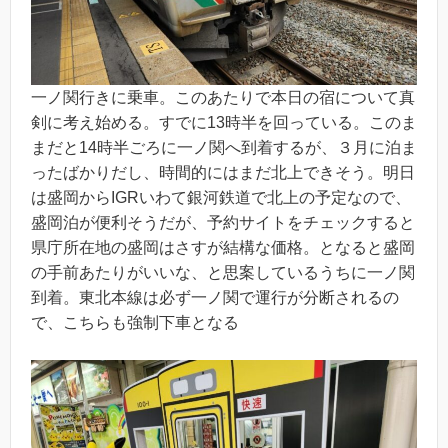
一ノ関行きに乗車。このあたりで本日の宿について真
剣に考え始める。すでに13時半を回っている。このま
まだと14時半ごろに一ノ関へ到着するが、３月に泊ま
ったばかりだし、時間的にはまだ北上できそう。明日
は盛岡からIGRいわて銀河鉄道で北上の予定なので、
盛岡泊が便利そうだが、予約サイトをチェックすると
県庁所在地の盛岡はさすが結構な価格。となると盛岡
の手前あたりがいいな、と思案しているうちに一ノ関
到着。東北本線は必ず一ノ関で運行が分断されるの
で、こちらも強制下車となる