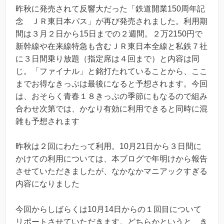
昨秋に発売されて反響大だった「鉄道開業150周年記
念 ＪＲ東日本パス」が再び発売されました。利用期
間は３月２日から15日までの２週間。２万2150円で
新幹線や在来線特急も含むＪＲ東日本全線と私鉄７社
に３日間乗り放題（指定席は４回まで）と内容は同
じ。「ファイナル」と銘打たれていることから、ここ
までお得なきっぷは最後になると予想されます。今回
は、おそらく青春１８きっぷの季節にもなるので組み
合わせ次第では、かなり有効に利用できると同時に混
雑も予想されます
昨秋は２回にわたって利用。10月21日から３日間に
かけての利用については、本ブログで年明けから報告
させていただきましたが、なかなかマニアックすぎる
内容になりました
今回からしばらくは10月14日からの１回目について
リポートさせていただきます。どちらかというと、き