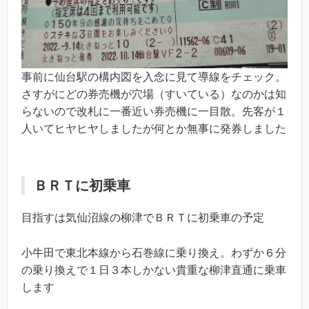
事前に仙台駅の構内図を入念に見て導線をチェック。
さすがにどの券売機が穴場（すいている）なのかは知
らないので改札に一番近い券売機に一目散。先客が１
人いてヒヤヒヤしましたが何とか無事に発券しました
ＢＲＴに初乗車
目指すは気仙沼線の柳津でＢＲＴに初乗車の予定
小牛田で東北本線から石巻線に乗り換え。わずか６分
の乗り換えで１日３本しかない貴重な柳津直通に乗車
します