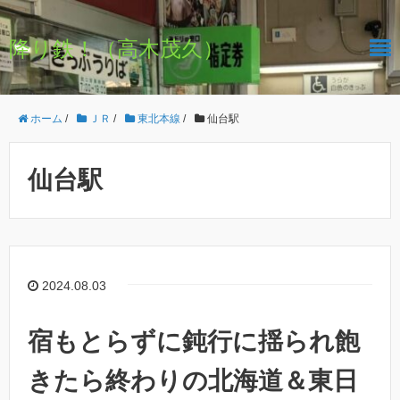
降り鉄！（高木茂久）
ホーム
/
ＪＲ
/
東北本線
/
仙台駅
仙台駅
2024.08.03
宿もとらずに鈍行に揺られ飽
きたら終わりの北海道＆東日