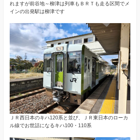
れますが前谷地～柳津は列車もＢＲＴも走る区間でメ
インの出発駅は柳津です
ＪＲ西日本のキハ120系と並び、ＪＲ東日本のローカ
ル線でお世話になるキハ100・110系