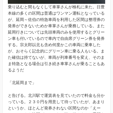
乗り込むと間もなくして車掌さんが検札に来た。日豊
本線の多くの区間は普通はワンマン運転となっている
が、延岡～佐伯の特急車両を利用した区間は整理券の
発券ができないためか車掌さんが乗務している。また
延岡行きについては先頭車両のみを使用するとグリー
ン車も付いているので車内で自由席グリーン券を発券
する。宗太郎以北も含め何度かこの車両に乗車した
が、おそらく記念的にグリーン車に乗る人もいる。ま
た確信は持てないが、車両が列車番号を変え、そのま
ま特急となる場合は引き続き車掌さんが乗ることもあ
るようだ
「北延岡まで」
と告げる。北川駅で運賃表を見ていたので料金も分か
っている。２３０円を用意して待っていたが、あまり
というか、ほとんど発券されない区間なのか「えー