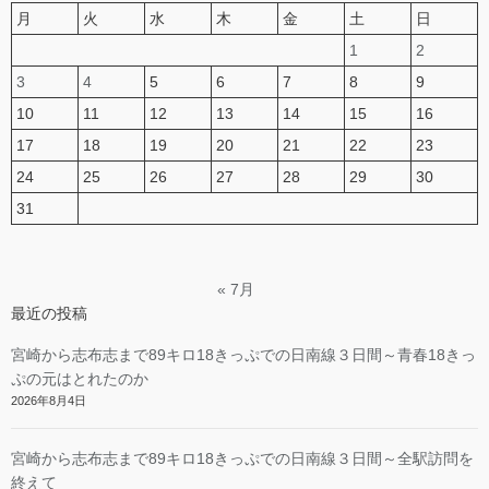
月
火
水
木
金
土
日
1
2
3
4
5
6
7
8
9
10
11
12
13
14
15
16
17
18
19
20
21
22
23
24
25
26
27
28
29
30
31
« 7月
最近の投稿
宮崎から志布志まで89キロ18きっぷでの日南線３日間～青春18きっ
ぷの元はとれたのか
2026年8月4日
宮崎から志布志まで89キロ18きっぷでの日南線３日間～全駅訪問を
終えて