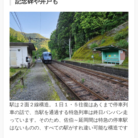
記念碑や井戸も
駅は２面２線構造。１日１・５往復はあくまで停車列
車の話で、当駅を通過する特急列車は終日バンバン走
っています。そのため、佐伯～延岡間は特急の停車駅
はないものの、すべての駅がすれ違い可能な構造です