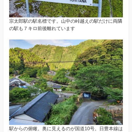
宗太郎駅の駅名標です。山中の峠越えの駅だけに両隣
の駅も７キロ前後離れています
駅からの俯瞰。奥に見えるのが国道10号。日豊本線は