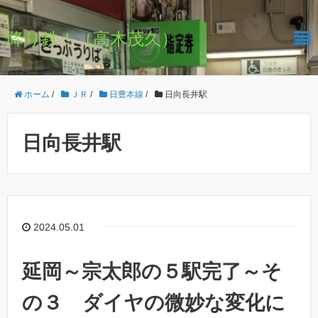
降り鉄！（高木茂久）
ホーム
/
ＪＲ
/
日豊本線
/
日向長井駅
日向長井駅
2024.05.01
延岡～宗太郎の５駅完了～そ
の３ ダイヤの微妙な変化に