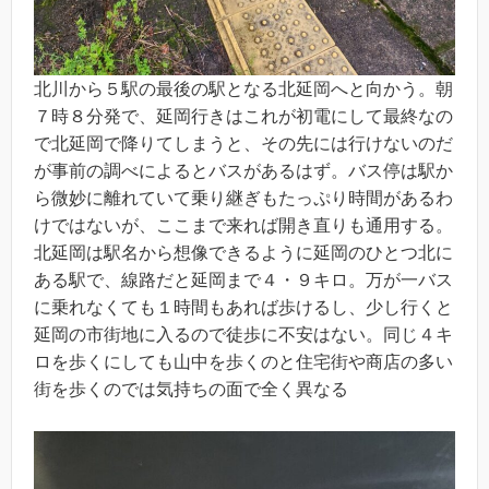
北川から５駅の最後の駅となる北延岡へと向かう。朝
７時８分発で、延岡行きはこれが初電にして最終なの
で北延岡で降りてしまうと、その先には行けないのだ
が事前の調べによるとバスがあるはず。バス停は駅か
ら微妙に離れていて乗り継ぎもたっぷり時間があるわ
けではないが、ここまで来れば開き直りも通用する。
北延岡は駅名から想像できるように延岡のひとつ北に
ある駅で、線路だと延岡まで４・９キロ。万が一バス
に乗れなくても１時間もあれば歩けるし、少し行くと
延岡の市街地に入るので徒歩に不安はない。同じ４キ
ロを歩くにしても山中を歩くのと住宅街や商店の多い
街を歩くのでは気持ちの面で全く異なる