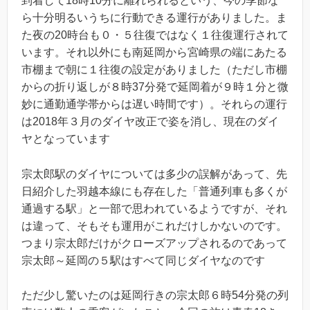
到着して18時10分に離れられるという、今の季節な
ら十分明るいうちに行動できる運行がありました。ま
た夜の20時台も０・５往復ではなく１往復運行されて
います。それ以外にも南延岡から宮崎県の端にあたる
市棚まで朝に１往復の設定がありました（ただし市棚
からの折り返しが８時37分発で延岡着が９時１分と微
妙に通勤通学帯からは遅い時間です）。それらの運行
は2018年３月のダイヤ改正で姿を消し、現在のダイ
ヤとなっています
宗太郎駅のダイヤについては多少の誤解があって、先
日紹介した羽越本線にも存在した「普通列車も多くが
通過する駅」と一部で思われているようですが、それ
は違って、そもそも運用がこれだけしかないのです。
つまり宗太郎だけがクローズアップされるのであって
宗太郎～延岡の５駅はすべて同じダイヤなのです
ただ少し驚いたのは延岡行きの宗太郎６時54分発の列