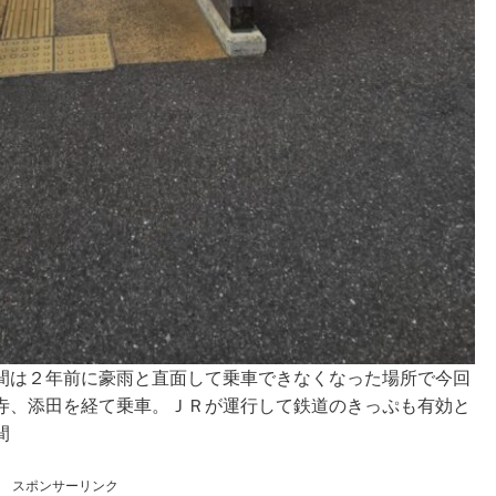
間は２年前に豪雨と直面して乗車できなくなった場所で今回
寺、添田を経て乗車。ＪＲが運行して鉄道のきっぷも有効と
間
スポンサーリンク