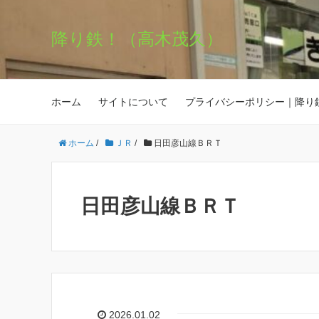
降り鉄！（高木茂久）
ホーム
サイトについて
プライバシーポリシー｜降り
ホーム
/
ＪＲ
/
日田彦山線ＢＲＴ
日田彦山線ＢＲＴ
2026.01.02