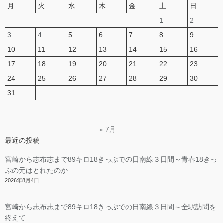
月
火
水
木
金
土
日
1
2
3
4
5
6
7
8
9
10
11
12
13
14
15
16
17
18
19
20
21
22
23
24
25
26
27
28
29
30
31
« 7月
最近の投稿
宮崎から志布志まで89キロ18きっぷでの日南線３日間～青春18きっ
ぷの元はとれたのか
2026年8月4日
宮崎から志布志まで89キロ18きっぷでの日南線３日間～全駅訪問を
終えて