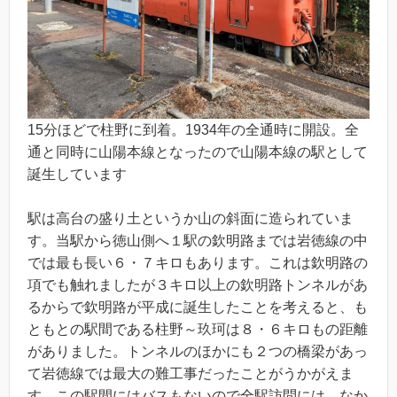
15分ほどで柱野に到着。1934年の全通時に開設。全
通と同時に山陽本線となったので山陽本線の駅として
誕生しています
駅は高台の盛り土というか山の斜面に造られていま
す。当駅から徳山側へ１駅の欽明路までは岩徳線の中
では最も長い６・７キロもあります。これは欽明路の
項でも触れましたが３キロ以上の欽明路トンネルがあ
るからで欽明路が平成に誕生したことを考えると、も
ともとの駅間である柱野～玖珂は８・６キロもの距離
がありました。トンネルのほかにも２つの橋梁があっ
て岩徳線では最大の難工事だったことがうかがえま
す。この駅間にはバスもないので全駅訪問には、なか