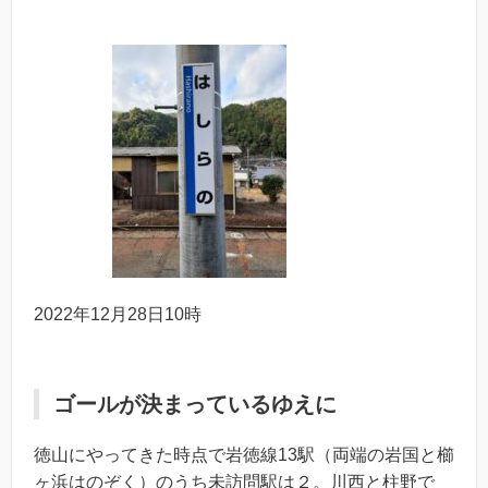
2022年12月28日10時
ゴールが決まっているゆえに
徳山にやってきた時点で岩徳線13駅（両端の岩国と櫛
ヶ浜はのぞく）のうち未訪問駅は２。川西と柱野で