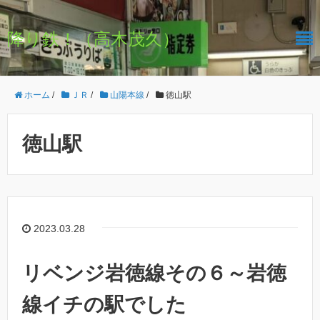
降り鉄！（高木茂久）
ホーム
/
ＪＲ
/
山陽本線
/
徳山駅
徳山駅
2023.03.28
リベンジ岩徳線その６～岩徳
線イチの駅でした