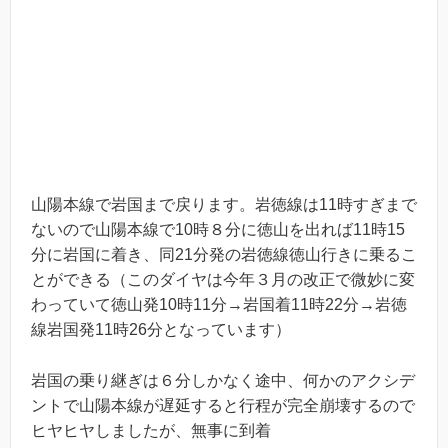
山陽本線で岩国まで戻ります。岩徳線は11時すぎまで
ないので山陽本線で10時８分に徳山を出れば11時15
分に岩国に着き、同21分発の岩徳線徳山行きに乗るこ
とができる（このダイヤは今年３月の改正で微妙に変
わっていて徳山発10時11分→岩国着11時22分→岩徳
線岩国発11時26分となっています）
岩国の乗り継ぎは６分しかなく途中、何かのアクシデ
ントで山陽本線が遅延すると行程が完全崩壊するので
ヒヤヒヤしましたが、無事に到着