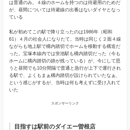
は普通のみ。４線のホームを持つのは待避用のためだ
が、昼間については待避線の出番はないダイヤとなっ
ている
私が初めてこの駅で降り立ったのは1986年（昭和
61）４月の社会人になりたて。当時は同じく２面４線
ながらも地上駅で構内踏切でホームを移動する構造だ
った。宝塚本線内では蛍池駅も構内踏切だった（今も
ホームに構内踏切の跡が残っている）が、今にして思
うと昼間でも10分間隔で普通と急行が上下で運行され
る駅で、よくもまぁ構内踏切が設けられていたなぁ、
という感じがするが、当時は何も考えずに受け入れて
いた
スポンサーリンク
目指すは駅前のダイエー曽根店