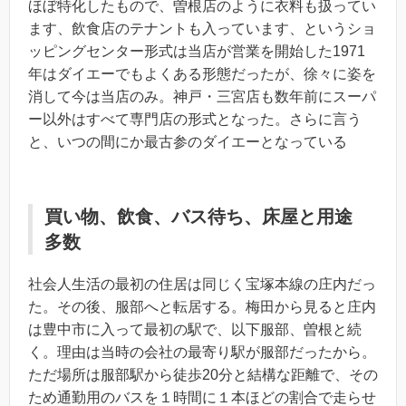
ほぼ特化したもので、曽根店のように衣料も扱ってい
ます、飲食店のテナントも入っています、というショ
ッピングセンター形式は当店が営業を開始した1971
年はダイエーでもよくある形態だったが、徐々に姿を
消して今は当店のみ。神戸・三宮店も数年前にスーパ
ー以外はすべて専門店の形式となった。さらに言う
と、いつの間にか最古参のダイエーとなっている
買い物、飲食、バス待ち、床屋と用途
多数
社会人生活の最初の住居は同じく宝塚本線の庄内だっ
た。その後、服部へと転居する。梅田から見ると庄内
は豊中市に入って最初の駅で、以下服部、曽根と続
く。理由は当時の会社の最寄り駅が服部だったから。
ただ場所は服部駅から徒歩20分と結構な距離で、その
ため通勤用のバスを１時間に１本ほどの割合で走らせ