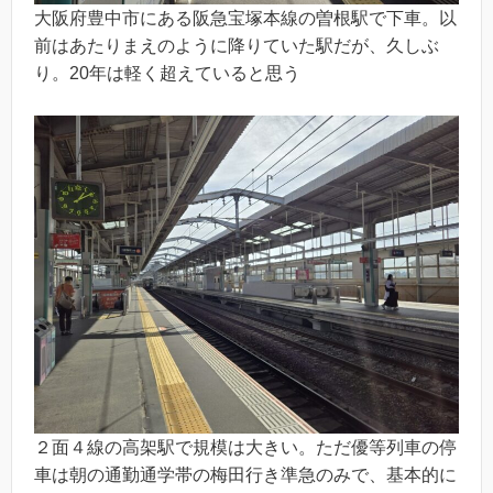
大阪府豊中市にある阪急宝塚本線の曽根駅で下車。以
前はあたりまえのように降りていた駅だが、久しぶ
り。20年は軽く超えていると思う
２面４線の高架駅で規模は大きい。ただ優等列車の停
車は朝の通勤通学帯の梅田行き準急のみで、基本的に