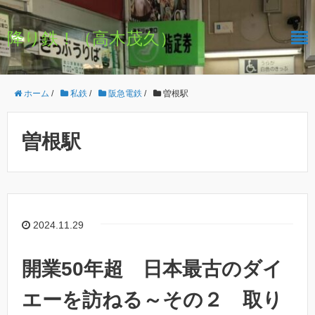
降り鉄！（高木茂久）
ホーム
/
私鉄
/
阪急電鉄
/
曽根駅
曽根駅
2024.11.29
開業50年超 日本最古のダイ
エーを訪ねる～その２ 取り