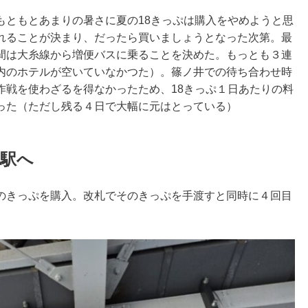
もともとあまりの暑さに夏の18きっぷは購入をやめようと思
れることが決まり、だったら買いましょうとなった次第。最
間は大糸線から増便バスに乗ることを決めた。もっとも３連
内のホテルが空いていなかつた）。篠ノ井での待ち合わせ時
作戦を使わざるを得なかったため、18きっぷ１日あたりの料
った（ただし残る４日で大幅に元はとっている）
本駅へ
のきっぷを購入。改札でそのきっぷを手渡すと同時に４回目