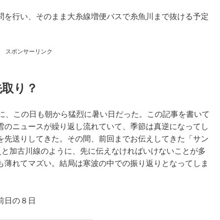
問を行い、そのまま大糸線増便バスで糸魚川まで抜ける予定
スポンサーリンク
先取り？
のに、この日も朝から猛烈に暑い日だった。この記事を書いて
雪のニュースが繰り返し流れていて、季節は真逆になってし
を先送りしてきた。その間、前回までお伝えしてきた「サン
災と加古川線のように、先に伝えなければいけないことが多
も薄れてマズい。結局は寒波の中での振り返りとなってしま
前日の８日