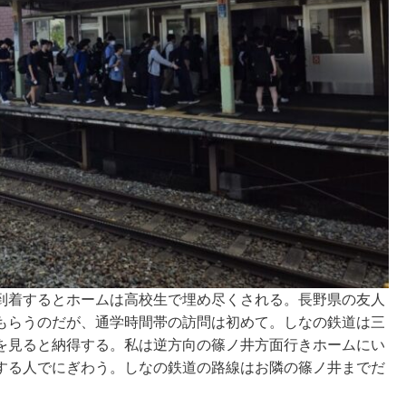
到着するとホームは高校生で埋め尽くされる。長野県の友人
もらうのだが、通学時間帯の訪問は初めて。しなの鉄道は三
を見ると納得する。私は逆方向の篠ノ井方面行きホームにい
する人でにぎわう。しなの鉄道の路線はお隣の篠ノ井までだ