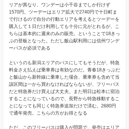
リアが異なり、ワンデーは小千谷までしか行けず
1570円。ツーデーはエリア拡大で2740円で十日町ま
で行けるので自分の行動エリアを考えるとツーデーを
購入して１日だけ利用しても十分に元がとれるが、こ
ちらは基本的に週末のみの販売。ということで18きっ
ぷの登板となった。ただし飯山駅利用には信州ワンデ
ーパスが必須である
というのも新潟エリアのパスにしてもそうだが、特急
料金さえ払えば乗車券は有効なのだ。青春18きっぷだ
と飯山から新幹線に乗車した場合、乗車券も含めて当
該区間は一から買わなければならないが、フリーパス
だと特急券だけ買えば大丈夫。また明日は松本に宿泊
することになっているので、長野から特急移動するこ
とになっても同じく特急券追加だけで済む。2680円
で通年発売。こちらの方がお得となる
ただ、このフリーパスは購入が問題で、発売はエリア