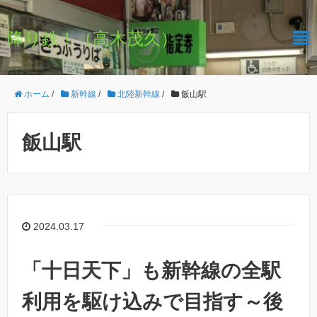
降り鉄！（高木茂久）
ホーム
/
新幹線
/
北陸新幹線
/
飯山駅
飯山駅
2024.03.17
「十日天下」も新幹線の全駅
利用を駆け込みで目指す～後