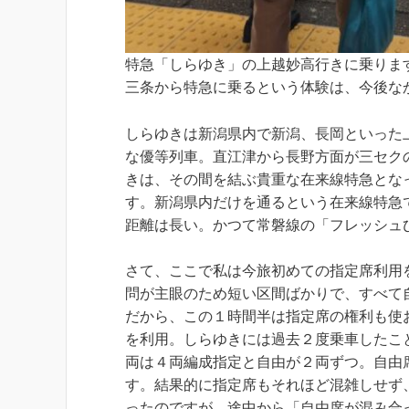
特急「しらゆき」の上越妙高行きに乗りま
三条から特急に乗るという体験は、今後な
しらゆきは新潟県内で新潟、長岡といった
な優等列車。直江津から長野方面が三セク
きは、その間を結ぶ貴重な在来線特急とな
す。新潟県内だけを通るという在来線特急
距離は長い。かつて常磐線の「フレッシュ
さて、ここで私は今旅初めての指定席利用
問が主眼のため短い区間ばかりで、すべて
だから、この１時間半は指定席の権利も使
を利用。しらゆきには過去２度乗車したこ
両は４両編成指定と自由が２両ずつ。自由
す。結果的に指定席もそれほど混雑しせず
ったのですが、途中から「自由席が混み合