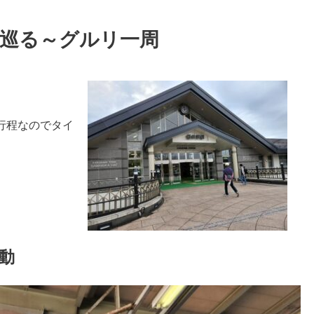
を巡る～グルリ一周
行程なのでタイ
動