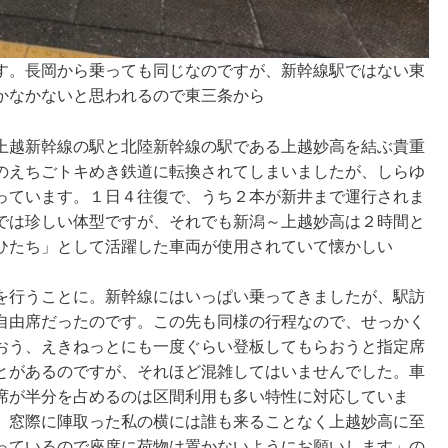
す。長岡から乗っても同じなのですが、新幹線駅ではない東
かなかないと思われるので東三条から
上越新幹線の駅と北陸新幹線の駅である上越妙高を結ぶ貴重
のえちごトキめき鉄道に転換されてしまいましたが、しらゆ
っています。１日４往復で、うち２本が新井まで運行されま
では珍しい体型ですが、それでも新潟～上越妙高は２時間と
ひたち」として活躍した車両が使用されていて懐かしい
を行うことに。新幹線にはいっぱい乗ってきましたが、駅訪
自由席だったのです。この先も同様の行程なので、せっかく
おう、えきねっとにも一度ぐらい登板してもらおうと指定席
とがあるのですが、それほど混雑してはいませんでした。車
席が半分を占めるのは区間利用も多い特性に対応していま
、窓際に陣取った私の横には誰も来ることなく上越妙高に至
っているので座席に荷物は置かないようにお願いします」の