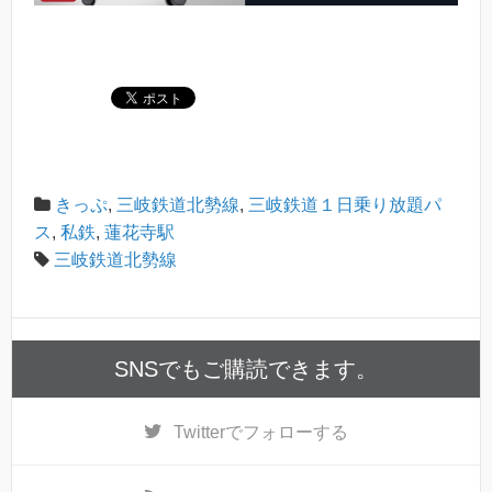
きっぷ
,
三岐鉄道北勢線
,
三岐鉄道１日乗り放題パ
ス
,
私鉄
,
蓮花寺駅
三岐鉄道北勢線
SNSでもご購読できます。
Twitter
でフォローする