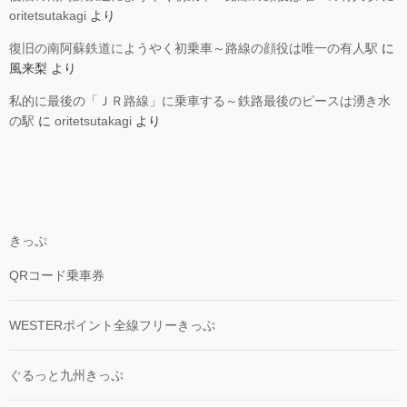
oritetsutakagi
より
復旧の南阿蘇鉄道にようやく初乗車～路線の顔役は唯一の有人駅
に
風来梨
より
私的に最後の「ＪＲ路線」に乗車する～鉄路最後のピースは湧き水
の駅
に
oritetsutakagi
より
きっぷ
QRコード乗車券
WESTERポイント全線フリーきっぷ
ぐるっと九州きっぷ