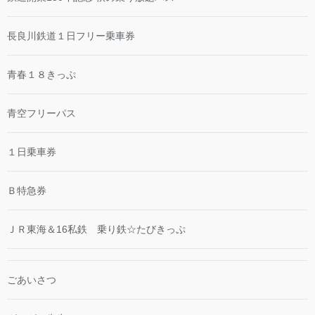
長良川鉄道１日フリー乗車券
青春１８きっぷ
青空フリーパス
１日乗車券
Ｂ特急券
ＪＲ東海＆16私鉄 乗り鉄☆たびきっぷ
ごあいさつ