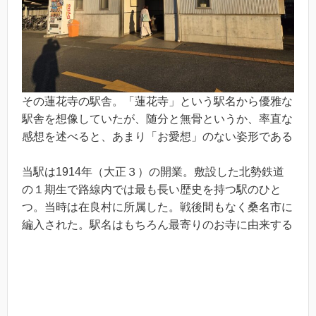
その蓮花寺の駅舎。「蓮花寺」という駅名から優雅な
駅舎を想像していたが、随分と無骨というか、率直な
感想を述べると、あまり「お愛想」のない姿形である
当駅は1914年（大正３）の開業。敷設した北勢鉄道
の１期生で路線内では最も長い歴史を持つ駅のひと
つ。当時は在良村に所属した。戦後間もなく桑名市に
編入された。駅名はもちろん最寄りのお寺に由来する