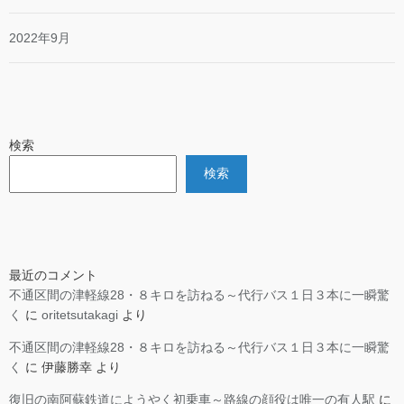
2022年9月
検索
検索
最近のコメント
不通区間の津軽線28・８キロを訪ねる～代行バス１日３本に一瞬驚
く
に
oritetsutakagi
より
不通区間の津軽線28・８キロを訪ねる～代行バス１日３本に一瞬驚
く
に
伊藤勝幸
より
復旧の南阿蘇鉄道にようやく初乗車～路線の顔役は唯一の有人駅
に