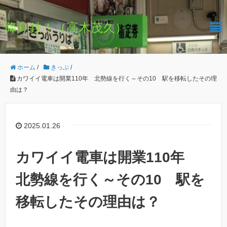
降り鉄！（高木茂久）
ホーム
/
きっぷ
/
カワイイ電車は開業110年 北勢線を行く～その10 駅を移転したその理
由は？
2025.01.26
カワイイ電車は開業110年
北勢線を行く～その10 駅を
移転したその理由は？