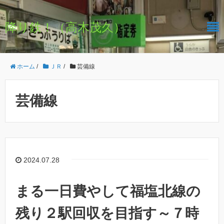
降り鉄！（高木茂久）
ホーム
/
ＪＲ
/
芸備線
芸備線
2024.07.28
まる一日費やして福塩北線の
残り２駅回収を目指す～７時