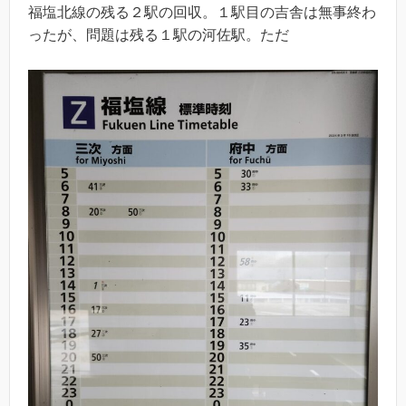
福塩北線の残る２駅の回収。１駅目の吉舎は無事終わ
ったが、問題は残る１駅の河佐駅。ただ