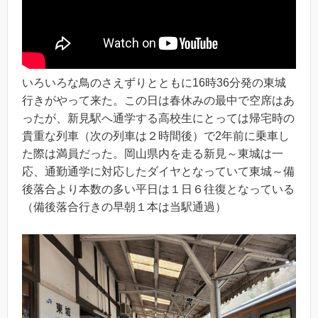
いろいろな鳥のさえずりとともに16時36分発の東城
行きがやって来た。この日は春休みの最中で空席はあ
ったが、新見駅へ通学する高校生にとっては帰宅時の
貴重な列車（次の列車は２時間後）で2年前に乗車し
た際は満員だった。岡山県内を走る新見～東城は一
応、通勤通学に対応したダイヤとなっていて東城～備
後落合より本数の多い平日は１日６往復となっている
（備後落合行きの早朝１本は当駅通過）