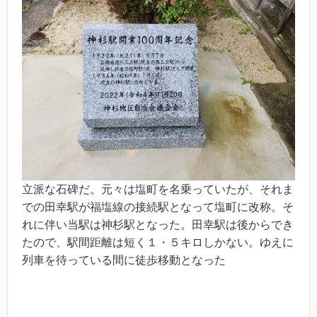
立派な石碑だ。元々は塩町を名乗っていたが、それま
での田幸駅が福塩線の接続駅となって塩町に改称。そ
れに伴い当駅は神杉駅となった。田幸駅は後からでき
たので、駅間距離は短く１・５キロしかない。ゆえに
列車を待っている間に徒歩移動となった