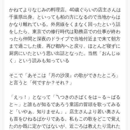
かねてよりなじみの料理店。40歳ぐらいの店主さんは
千葉県出身。といっても柏の方になるので当地からは
かなり離れている。外房線をくまなく回ったという話
をしたら、東京での修行時代は勤務店での仕事が終わ
ったら仲間と深夜のドライブで当地付近まで来て朝方
まで過ごした後、再び都内へと戻り、ほとんど寝ずに
厨房にいたという思い出話となった。当然「おんじゅ
く」という読みも知っている
そこで「あそこは『月の沙漠』の歌ができたところ」
と言うと「何ですか？それ？」
「えっ！」となって「〽つきのさばくをは～る～ばる
と～」と誰もが知るであろう童謡の冒頭を歌ってみる
と「いやぁ、知りません」。店主さんより若い奥さん
も首をひねるばかりである。私もこの歌をどこで覚え
たのか既に定かではないが、近ごろは教えたり流れた