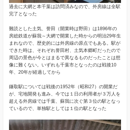
過去に大網と本千葉は訪問済みなので、外房線は全駅
完了となった
難読とした土気、誉田（開業時は野田）は1896年の
房総鉄道が蘇我～大網で開業した時からの明治29年生
まれなので、歴史的には外房線の原点でもある。駅が
できた時は、それぞれ誉田村、土気本郷町だったので
周辺の景色が今とはまるで異なるものだったことは想
像に難くない。いずれも千葉市となったのは戦後10
年、20年が経過してから
鎌取駅については戦後の1952年（昭和27）の開業だ
が、宅地開発も進み、今では１日の利用者が３万人を
超える外房線では千葉、蘇我に次ぐ第３位の駅となっ
ているので、単独駅としては１位の駅となった