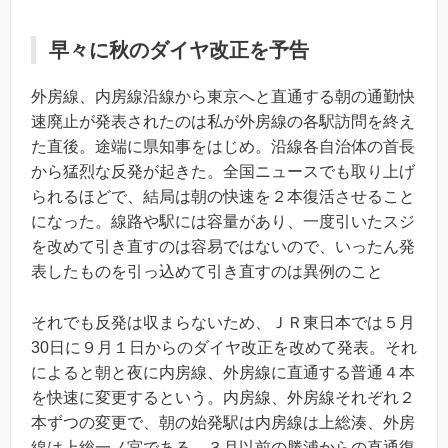
早々に秋のダイヤ改正を予告
外房線、内房線沿線から東京へと直通する朝の通勤快
速廃止が発表されたのは私が外房線の各駅訪問を終え
た直後。途端に県知事をはじめ。沿線各自治体の首長
から猛烈な反発が起きた。全国ニュースでも取り上げ
られるほどで、結局は朝の快速を２本復活させること
になった。線路や駅には容量があり、一度引いたスジ
を改めて引き直すのは容易ではないので、いったん発
表したものを引っ込めて引き直すのは異例のこと
それでも反発は収まらないため、ＪＲ東日本では５月
30日に９月１日からのダイヤ改正を改めて発表。それ
によると朝と夜に内房線、外房線に直通する普通４本
を快速に変更するという。内房線、外房線それぞれ２
本ずつの変更で、朝の始発駅は内房線は上総湊、外房
線は上総一ノ宮である。３月以前の勝浦からの直通復