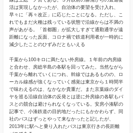
活は実現しなかったが、自治体の要望を受け入れ、
早々に「再々改正」に応じたことになる。ただし、こ
れでもまだ火種は残っている状態で沿線からは不満の
声があがる。「首都圏」が拡大しすぎて通勤通学が遠
距離になった反面、コロナ禍で鉄道利用者が一時的に
減少したことのひずみだともいえる
千葉から100キロに満たない外房線。１年前の内房線
と合わせ、房総半島の各駅を回ってみた。当然ながら
千葉から離れていくにつれ、幹線ではあるものの、ロ
ーカル線感が強くなっていく感覚は東京から１時間半
で味わえるのは、なかなか貴重だ。また京葉線のダイ
ヤを巡る沿線自治体の反発とは逆に外房線の各駅もバ
スとの競合は避けられなくなっている。安房小湊駅の
記事で、小湊鉄道の目的地だったにもかかわらず、同
社のバスはずっとやって来なかったと記したが、
2013年に駅へと乗り入れたバスは東京行きの長距離