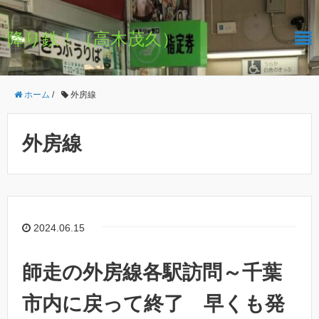
降り鉄！（高木茂久）
ホーム
/
外房線
外房線
2024.06.15
師走の外房線各駅訪問～千葉
市内に戻って終了 早くも発