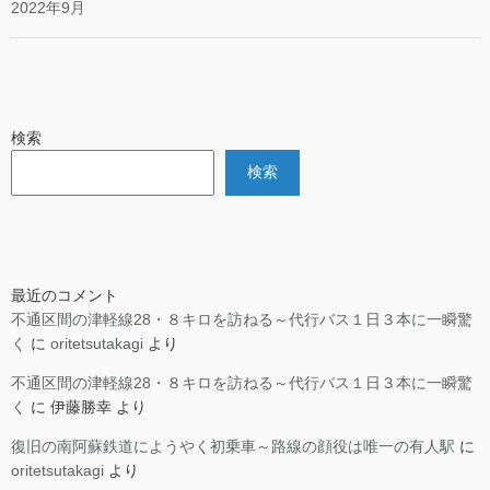
2022年9月
検索
検索
最近のコメント
不通区間の津軽線28・８キロを訪ねる～代行バス１日３本に一瞬驚
く
に
oritetsutakagi
より
不通区間の津軽線28・８キロを訪ねる～代行バス１日３本に一瞬驚
く
に
伊藤勝幸
より
復旧の南阿蘇鉄道にようやく初乗車～路線の顔役は唯一の有人駅
に
oritetsutakagi
より