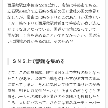
西屋敷駅は宇佐市なのに対し、店舗は杵築市である。
立石駅の紹介で立石峠を豊前の国と豊後の国の境界と
記したが、厳密には峠を下りたこのあたりが国境とい
うか、峠を下りた西屋敷駅付近まで杵築市が食い込ん
だような形となっている。国道が市境になっていて、
雨が激しく歩を進めることができなかったが、国道沿
いに国境の碑があるのは、そのためだ
ＳＮＳ上で話題を集める
さて、この西屋敷駅。昨年ＳＮＳ上で主役の駅となっ
たことがある。出張で当地を訪れた方が逆方向の電車
に乗ってしまい、それに気付いて慌てて降りたのが西
屋敷。明るい時間帯だったが、あまりの何もなさと逆
向きホームへの移動地下通路の不気味さを投稿したと
ころ、大いにバズって、さらには有名ユーチューバー