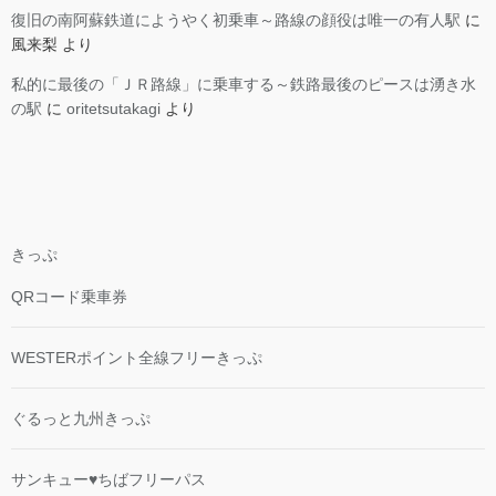
復旧の南阿蘇鉄道にようやく初乗車～路線の顔役は唯一の有人駅
に
風来梨
より
私的に最後の「ＪＲ路線」に乗車する～鉄路最後のピースは湧き水
の駅
に
oritetsutakagi
より
きっぷ
QRコード乗車券
WESTERポイント全線フリーきっぷ
ぐるっと九州きっぷ
サンキュー♥ちばフリーパス