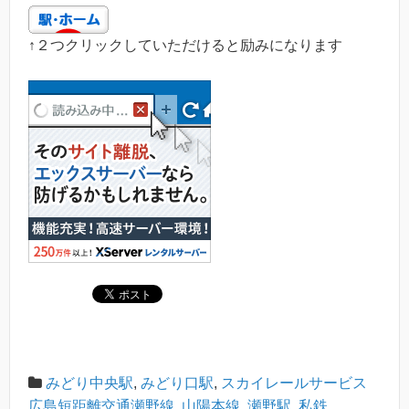
↑２つクリックしていただけると励みになります
みどり中央駅
,
みどり口駅
,
スカイレールサービス
広島短距離交通瀬野線
,
山陽本線
,
瀬野駅
,
私鉄