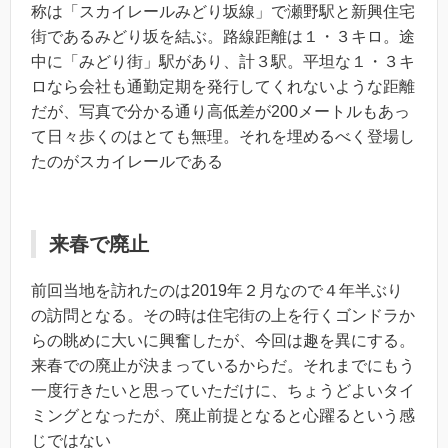
称は「スカイレールみどり坂線」で瀬野駅と新興住宅
街であるみどり坂を結ぶ。路線距離は１・３キロ。途
中に「みどり街」駅があり、計３駅。平坦な１・３キ
ロなら会社も通勤定期を発行してくれないような距離
だが、写真で分かる通り高低差が200メートルもあっ
て日々歩くのはとても無理。それを埋めるべく登場し
たのがスカイレールである
来春で廃止
前回当地を訪れたのは2019年２月なので４年半ぶり
の訪問となる。その時は住宅街の上を行くゴンドラか
らの眺めに大いに興奮したが、今回は趣を異にする。
来春での廃止が決まっているからだ。それまでにもう
一度行きたいと思っていただけに、ちょうどよいタイ
ミングとなったが、廃止前提となると心躍るという感
じではない