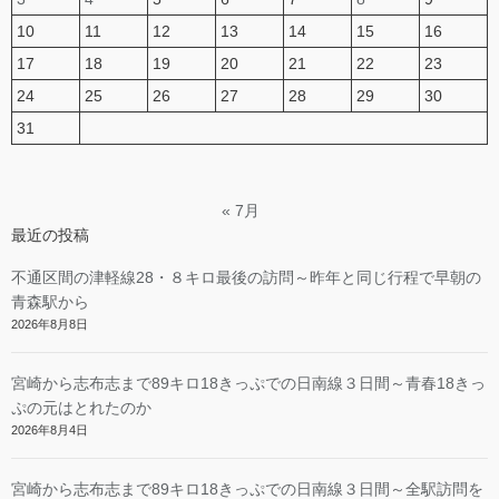
10
11
12
13
14
15
16
17
18
19
20
21
22
23
24
25
26
27
28
29
30
31
« 7月
最近の投稿
不通区間の津軽線28・８キロ最後の訪問～昨年と同じ行程で早朝の
青森駅から
2026年8月8日
宮崎から志布志まで89キロ18きっぷでの日南線３日間～青春18きっ
ぷの元はとれたのか
2026年8月4日
宮崎から志布志まで89キロ18きっぷでの日南線３日間～全駅訪問を