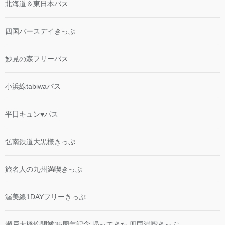
北海道＆東日本パス
四国バースデイきっぷ
妙見の森フリーパス
小浜線tabiwaパス
平日キュン♥パス
弘南鉄道大黒様きっぷ
旅名人の九州満喫きっぷ
渥美線1DAYフリーきっぷ
瀬戸大橋線開業35周年記念 帰ってきた 四国満喫きっぷ