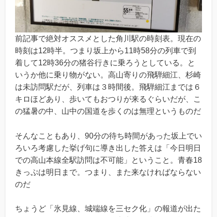
前記事で絶対オススメとした角川駅の時刻表。現在の
時刻は12時半。つまり坂上から11時58分の列車で到
着して12時36分の猪谷行きに乗ろうとしている。と
いうか他に乗り物がない。高山寄りの飛騨細江、杉崎
は未訪問駅だが、列車は３時間後。飛騨細江までは６
キロほどあり、歩いてもおつりが来るぐらいだが、こ
の猛暑の中、山中の国道を歩くのは無理というものだ
そんなこともあり、90分の待ち時間があった坂上でい
ろいろ考慮した挙げ句に導き出した答えは「今日明日
での高山本線全駅訪問は不可能」ということ。青春18
きっぷは明日まで。つまり、また来なければならない
のだ
ちょうど「氷見線、城端線を三セク化」の報道が出た