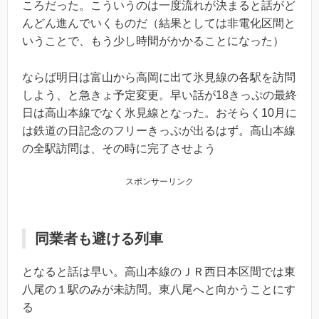
ころだった。こういうのは一度流れが決まると話がど
んどん進んでいくものだ（結果としては非電化区間と
いうことで、もう少し時間がかかることになった）
ならば明日は富山から高岡に出て氷見線の各駅を訪問
しよう、と急きょ予定変更。早い話が18きっぷの最終
日は高山本線でなく氷見線となった。おそらく10月に
は鉄道の日記念のフリーきっぷが出るはず。高山本線
の全駅訪問は、その時に完了させよう
スポンサーリンク
同業者も避ける列車
となると話は早い。高山本線のＪＲ西日本区間では東
八尾の１駅のみが未訪問。東八尾へと向かうことにす
る