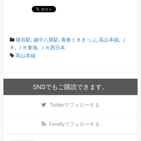
猪谷駅
,
越中八尾駅
,
青春１８きっぷ
,
高山本線
,
Ｊ
Ｒ
,
ＪＲ東海
,
ＪＲ西日本
高山本線
SNSでもご購読できます。
Twitter
でフォローする
Feedly
でフォローする