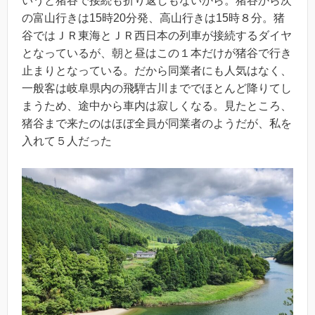
いうと猪谷で接続も折り返しもないから。猪谷から次
の富山行きは15時20分発、高山行きは15時８分。猪
谷ではＪＲ東海とＪＲ西日本の列車が接続するダイヤ
となっているが、朝と昼はこの１本だけが猪谷で行き
止まりとなっている。だから同業者にも人気はなく、
一般客は岐阜県内の飛騨古川まででほとんど降りてし
まうため、途中から車内は寂しくなる。見たところ、
猪谷まで来たのはほぼ全員が同業者のようだが、私を
入れて５人だった