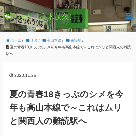
降り鉄！（高木茂久）
ホーム
/
ＪＲ
/
高山本線
/
猪谷駅
/
夏の青春18きっぷのシメを今年も高山本線で～これはムリと関西人の難読
駅へ
2023.11.25
夏の青春18きっぷのシメを今
年も高山本線で～これはムリ
と関西人の難読駅へ