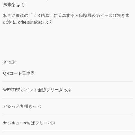
風来梨
より
私的に最後の「ＪＲ路線」に乗車する～鉄路最後のピースは湧き水
の駅
に
oritetsutakagi
より
きっぷ
QRコード乗車券
WESTERポイント全線フリーきっぷ
ぐるっと九州きっぷ
サンキュー♥ちばフリーパス