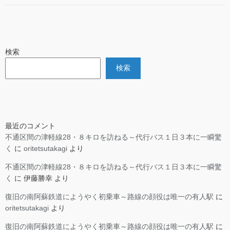
検索
検索
最近のコメント
不通区間の津軽線28・８キロを訪ねる～代行バス１日３本に一瞬驚
く
に
oritetsutakagi
より
不通区間の津軽線28・８キロを訪ねる～代行バス１日３本に一瞬驚
く
に
伊藤勝幸
より
復旧の南阿蘇鉄道にようやく初乗車～路線の顔役は唯一の有人駅
に
oritetsutakagi
より
復旧の南阿蘇鉄道にようやく初乗車～路線の顔役は唯一の有人駅
に