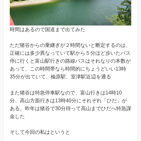
時間はあるので国道まで出てみた
ただ猪谷からの乗継ぎが２時間ないと断定するのは、
正確には多少異なっていて駅から５分ほど歩いたバス
停に行くと富山駅行きの路線バスはそれなりの本数が
あって、この時間帯なら時間的にちょうどいい13時
35分が出ていて、楡原駅、室津駅近辺を通る
また猪谷は特急停車駅なので、富山行きは14時10
分、高山方面行きは13時40分にそれぞれ「ひだ」が
ある。昨年は猪谷で30分待って高山までひだへ特急課
金した
そして今回の私はというと