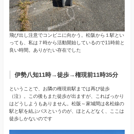
飛び出し注意でコンビニに向かう。松阪から１駅とい
っても、私は７時から活動開始しているので11時前と
良い時間。ありがたい存在でした
伊勢八知11時→徒歩→権現前11時35分
ということで、お隣の権現前駅までは再び徒歩
（泣）。この後もまた徒歩が出ますが、こればっかり
はどうしようもありません。松阪～家城間は名松線の
駅と駅を結ぶバスというのが、ほとんどなく、ここは
徒歩しかないのです