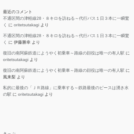
最近のコメント
不通区間の津軽線28・８キロを訪ねる～代行バス１日３本に一瞬驚
く
に
oritetsutakagi
より
不通区間の津軽線28・８キロを訪ねる～代行バス１日３本に一瞬驚
く
に
伊藤勝幸
より
復旧の南阿蘇鉄道にようやく初乗車～路線の顔役は唯一の有人駅
に
oritetsutakagi
より
復旧の南阿蘇鉄道にようやく初乗車～路線の顔役は唯一の有人駅
に
風来梨
より
私的に最後の「ＪＲ路線」に乗車する～鉄路最後のピースは湧き水
の駅
に
oritetsutakagi
より
きっぷ