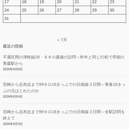
17
18
19
20
21
22
23
24
25
26
27
28
29
30
31
« 7月
最近の投稿
不通区間の津軽線28・８キロ最後の訪問～昨年と同じ行程で早朝の
青森駅から
2026年8月8日
宮崎から志布志まで89キロ18きっぷでの日南線３日間～青春18きっ
ぷの元はとれたのか
2026年8月4日
宮崎から志布志まで89キロ18きっぷでの日南線３日間～全駅訪問を
終えて
2026年8月3日