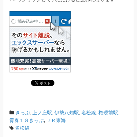
きっぷ
,
上ノ庄駅
,
伊勢八知駅
,
名松線
,
権現前駅
,
青春１８きっぷ
,
ＪＲ東海
名松線