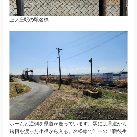
上ノ庄駅の駅名標
ホームと逆側を県道が走っています。駅には県道から
踏切を渡った小径から入る。名松線で唯一の「戦後生