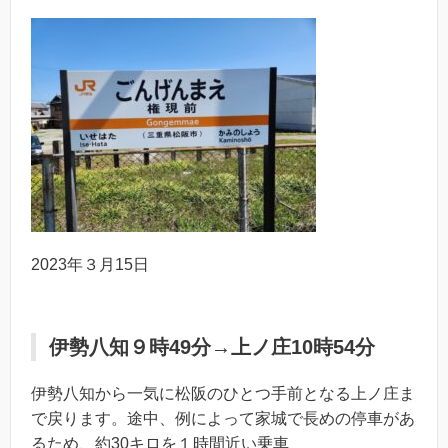
2023年３月15日
伊勢八知９時49分→上ノ庄10時54分
伊勢八知から一気に松阪のひとつ手前となる上ノ庄ま
で戻ります。途中、例によって家城で長めの停車があ
るため、約30キロを１時間近い乗車