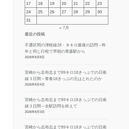
17
18
19
20
21
22
23
24
25
26
27
28
29
30
31
« 7月
最近の投稿
不通区間の津軽線28・８キロ最後の訪問～昨
年と同じ行程で早朝の青森駅から
2026年8月8日
宮崎から志布志まで89キロ18きっぷでの日南
線３日間～青春18きっぷの元はとれたのか
2026年8月4日
宮崎から志布志まで89キロ18きっぷでの日南
線３日間～全駅訪問を終えて
2026年8月3日
宮崎から志布志まで89キロ18きっぷでの日南