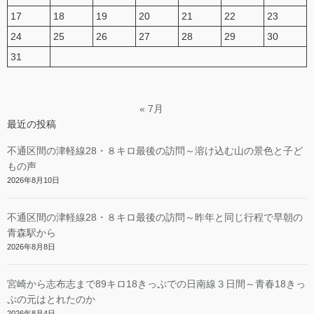
17
18
19
20
21
22
23
24
25
26
27
28
29
30
31
« 7月
最近の投稿
不通区間の津軽線28・８キロ最後の訪問～溶け込む山の景色と子ど
もの声
2026年8月10日
不通区間の津軽線28・８キロ最後の訪問～昨年と同じ行程で早朝の
青森駅から
2026年8月8日
宮崎から志布志まで89キロ18きっぷでの日南線３日間～青春18きっ
ぷの元はとれたのか
2026年8月4日