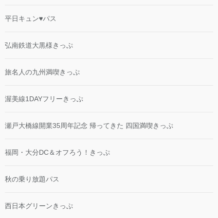
平日キュン♥パス
弘南鉄道大黒様きっぷ
旅名人の九州満喫きっぷ
渥美線1DAYフリーきっぷ
瀬戸大橋線開業35周年記念 帰ってきた 四国満喫きっぷ
福岡・大分DC＆オフろう！きっぷ
秋の乗り放題パス
西日本グリーンきっぷ