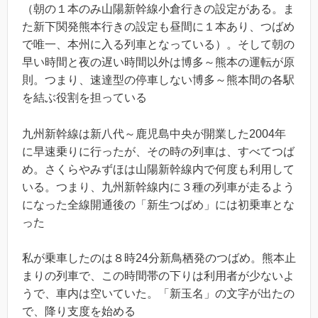
（朝の１本のみ山陽新幹線小倉行きの設定がある。ま
た新下関発熊本行きの設定も昼間に１本あり、つばめ
で唯一、本州に入る列車となっている）。そして朝の
早い時間と夜の遅い時間以外は博多～熊本の運転が原
則。つまり、速達型の停車しない博多～熊本間の各駅
を結ぶ役割を担っている
九州新幹線は新八代～鹿児島中央が開業した2004年
に早速乗りに行ったが、その時の列車は、すべてつば
め。さくらやみずほは山陽新幹線内で何度も利用して
いる。つまり、九州新幹線内に３種の列車が走るよう
になった全線開通後の「新生つばめ」には初乗車とな
った
私が乗車したのは８時24分新鳥栖発のつばめ。熊本止
まりの列車で、この時間帯の下りは利用者が少ないよ
うで、車内は空いていた。「新玉名」の文字が出たの
で、降り支度を始める