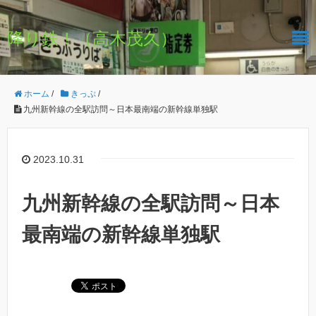
降り鉄！（高木茂久）
ホーム
/
きっぷ
/
九州新幹線の全駅訪問～日本最南端の新幹線単独駅
2023.10.31
九州新幹線の全駅訪問～日本
最南端の新幹線単独駅