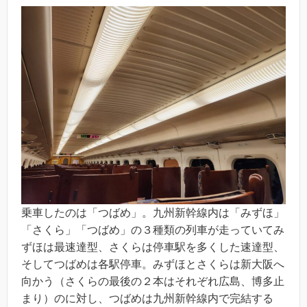
乗車したのは「つばめ」。九州新幹線内は「みずほ」
「さくら」「つばめ」の３種類の列車が走っていてみ
ずほは最速達型、さくらは停車駅を多くした速達型、
そしてつばめは各駅停車。みずほとさくらは新大阪へ
向かう（さくらの最後の２本はそれぞれ広島、博多止
まり）のに対し、つばめは九州新幹線内で完結する