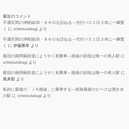
最近のコメント
不通区間の津軽線28・８キロを訪ねる～代行バス１日３本に一瞬驚
く
に
oritetsutakagi
より
不通区間の津軽線28・８キロを訪ねる～代行バス１日３本に一瞬驚
く
に
伊藤勝幸
より
復旧の南阿蘇鉄道にようやく初乗車～路線の顔役は唯一の有人駅
に
oritetsutakagi
より
復旧の南阿蘇鉄道にようやく初乗車～路線の顔役は唯一の有人駅
に
風来梨
より
私的に最後の「ＪＲ路線」に乗車する～鉄路最後のピースは湧き水
の駅
に
oritetsutakagi
より