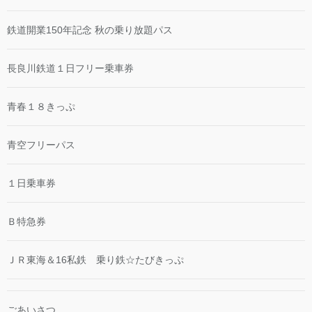
鉄道開業150年記念 秋の乗り放題パス
長良川鉄道１日フリー乗車券
青春１８きっぷ
青空フリーパス
１日乗車券
Ｂ特急券
ＪＲ東海＆16私鉄 乗り鉄☆たびきっぷ
ごあいさつ