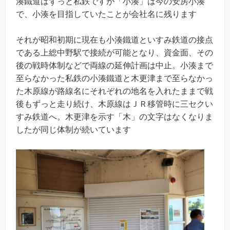
湊鐵道はずっと私鉄ですが「小湊」は今の安房小湊
で、小湊を目指していたことが会社名に残ります
それが昭和初期に現在も小湊鐵道といすみ鉄道の接点
である上総中野駅で接続が可能となり、資金面、その
後の戦時体制などで両線の延伸計画は中止。小湊まで
至らなかった私鉄の小湊鐵道と木更津まで至らなかっ
た木原線が路線名にそれぞれの地名を入れたままで戦
後もずっと走り続け、木原線はＪＲ移管時に三セクい
すみ鉄道へ。木更津を示す「木」の文字はなくなりま
したが同じ体制が続いています