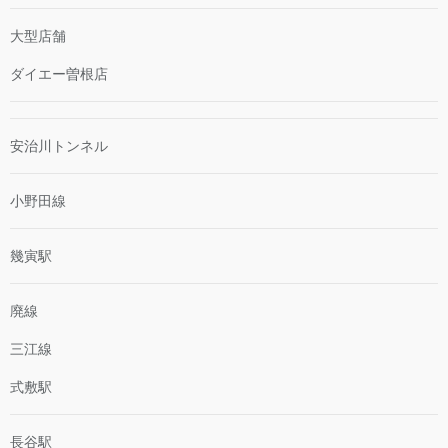
大型店舗
ダイエー曽根店
安治川トンネル
小野田線
幾寅駅
廃線
三江線
式敷駅
長谷駅