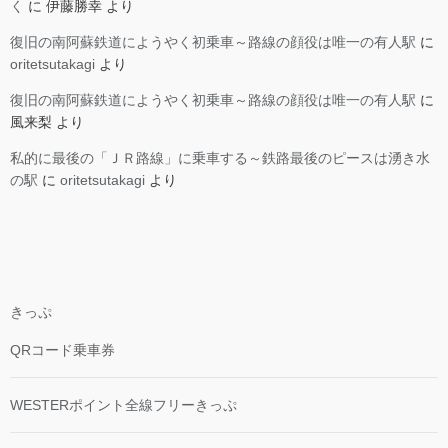
く
に
伊藤勝幸
より
復旧の南阿蘇鉄道にようやく初乗車～路線の顔役は唯一の有人駅
に
oritetsutakagi
より
復旧の南阿蘇鉄道にようやく初乗車～路線の顔役は唯一の有人駅
に
風来梨
より
私的に最後の「ＪＲ路線」に乗車する～鉄路最後のピースは湧き水
の駅
に
oritetsutakagi
より
きっぷ
QRコード乗車券
WESTERポイント全線フリーきっぷ