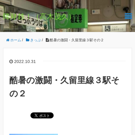
降り鉄！（高木茂久）
ホーム
/
きっぷ
/
酷暑の激闘・久留里線３駅その２
2022.10.31
酷暑の激闘・久留里線３駅そ
の２