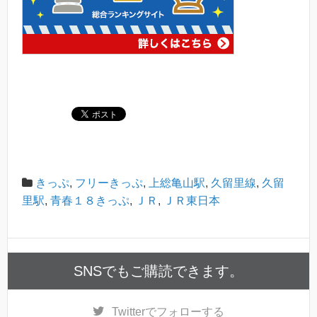
きっぷ
,
フリーきっぷ
,
上総亀山駅
,
久留里線
,
久留
里駅
,
青春１８きっぷ
,
ＪＲ
,
ＪＲ東日本
SNSでもご購読できます。
Twitter
でフォローする