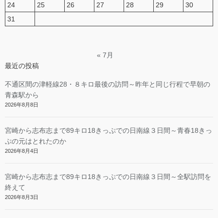
24
25
26
27
28
29
30
31
« 7月
最近の投稿
不通区間の津軽線28・８キロ最後の訪問～昨年と同じ行程で早朝の
青森駅から
2026年8月8日
宮崎から志布志まで89キロ18きっぷでの日南線３日間～青春18きっ
ぷの元はとれたのか
2026年8月4日
宮崎から志布志まで89キロ18きっぷでの日南線３日間～全駅訪問を
終えて
2026年8月3日