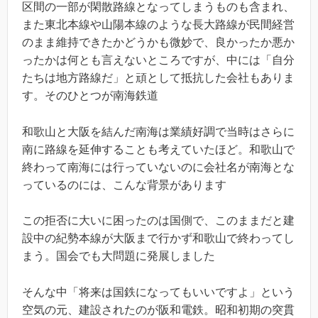
区間の一部が閑散路線となってしまうものも含まれ、
また東北本線や山陽本線のような長大路線が民間経営
のまま維持できたかどうかも微妙で、良かったか悪か
ったかは何とも言えないところですが、中には「自分
たちは地方路線だ」と頑として抵抗した会社もありま
す。そのひとつが南海鉄道
和歌山と大阪を結んだ南海は業績好調で当時はさらに
南に路線を延伸することも考えていたほど。和歌山で
終わって南海には行っていないのに会社名が南海とな
っているのには、こんな背景があります
この拒否に大いに困ったのは国側で、このままだと建
設中の紀勢本線が大阪まで行かず和歌山で終わってし
まう。国会でも大問題に発展しました
そんな中「将来は国鉄になってもいいですよ」という
空気の元、建設されたのが阪和電鉄。昭和初期の突貫