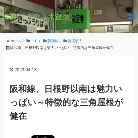
降り鉄！（高木茂久）
ホーム
/
ＪＲ
/
阪和線
/
長滝駅
/
阪和線、日根野以南は魅力いっぱい～特徴的な三角屋根が健在
2023.04.13
阪和線、日根野以南は魅力い
っぱい～特徴的な三角屋根が
健在