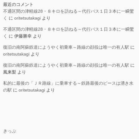
最近のコメント
不通区間の津軽線28・８キロを訪ねる～代行バス１日３本に一瞬驚
く
に
oritetsutakagi
より
不通区間の津軽線28・８キロを訪ねる～代行バス１日３本に一瞬驚
く
に
伊藤勝幸
より
復旧の南阿蘇鉄道にようやく初乗車～路線の顔役は唯一の有人駅
に
oritetsutakagi
より
復旧の南阿蘇鉄道にようやく初乗車～路線の顔役は唯一の有人駅
に
風来梨
より
私的に最後の「ＪＲ路線」に乗車する～鉄路最後のピースは湧き水
の駅
に
oritetsutakagi
より
きっぷ