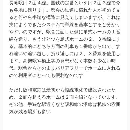
長滝駅は２面４線。国鉄の定番といえば２面３線で今
も各地に残ります。都会の鉄道に慣れた人が初めて見
ると何やら半端な構造に見えてしまいますが、これは
実によくできたシステムで単線を基本とすると分かり
やすいのですが、駅舎に面した側に単式ホームの１番
線を造り、もうひとつを島式ホームの２、３番線にす
る。基本的にどちら方面の列車も１番線から出て、す
れ違いや追い越し、折り返しには２、３番線を使用し
ます。高架駅や橋上駅の発想がなく本数も少ない時
代。駅舎からそのままバリアフリーでホームに入れる
ので利用者にとっても便利なのです
ただし阪和電鉄は最初から複線電化で建設されたた
め、２面を超えるホームは２面４線となっています。
その他、手狭な駅近くなど阪和線の沿線は私鉄の雰囲
気が残る場所も多い