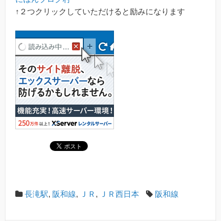
↑２つクリックしていただけると励みになります
長滝駅
,
阪和線
,
ＪＲ
,
ＪＲ西日本
阪和線