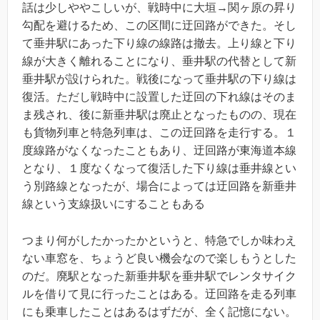
話は少しややこしいが、戦時中に大垣→関ヶ原の昇り
勾配を避けるため、この区間に迂回路ができた。そし
て垂井駅にあった下り線の線路は撤去。上り線と下り
線が大きく離れることになり、垂井駅の代替として新
垂井駅が設けられた。戦後になって垂井駅の下り線は
復活。ただし戦時中に設置した迂回の下れ線はそのま
ま残され、後に新垂井駅は廃止となったものの、現在
も貨物列車と特急列車は、この迂回路を走行する。１
度線路がなくなったこともあり、迂回路が東海道本線
となり、１度なくなって復活した下り線は垂井線とい
う別路線となったが、場合によっては迂回路を新垂井
線という支線扱いにすることもある
つまり何がしたかったかというと、特急でしか味わえ
ない車窓を、ちょうど良い機会なので楽しもうとした
のだ。廃駅となった新垂井駅を垂井駅でレンタサイク
ルを借りて見に行ったことはある。迂回路を走る列車
にも乗車したことはあるはずだが、全く記憶にない。