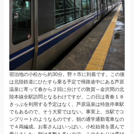
宿泊地の小松から約30分。野々市に到着です。この後
は北陸鉄道にひたすら乗る予定で帰路途中にある芦原
温泉に寄って春から２回に分けての敦賀～金沢間の北
陸本線全駅訪問となるわけですが、この日は青春１８
きっぷを利用する予定はなく、芦原温泉は特急停車駅
でもあるので、そう大変ではない。事実上、当駅でコ
ンプリートのようなものです。朝の通学通勤電車なの
で４両編成。お客さんはいっぱい。小松始発を選んで