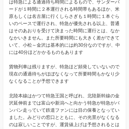
は特急による通過待ち時間によるもので、サンダーバ
ードが１時間に２本運行される時間帯もあるほか、米
原もしくは名古屋に行くしらさぎも１時間に１本ぐら
いのペースで運行され、特急が優先される以上、普通
はそのあおりを受けて決まった時間に運行とは、なか
なかいきません。また所要時間にも大きく差ができて
いて、小松～金沢は基本的には約30分なのですが、中
には40分ほどかかるものもあります
貨物列車は残りますが、特急ほど頻発していないので
現在の通過待ちがほぼなくなって所要時間もかなり少
なくなることが予想できます
北陸本線はかつて特急王国と呼ばれ、北陸新幹線の金
沢延伸前までは富山や新潟へと向かう特急が特急がバ
ンバン走っていて鉄道ファンには目の保養となってい
ました。みどりの窓口とともに、その光景がなくなる
のは寂しいことですが、運賃値上げは予想されるとは