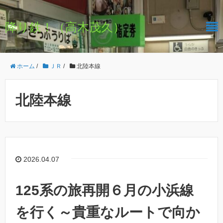
降り鉄！（高木茂久）
ホーム
/
ＪＲ
/
北陸本線
北陸本線
2026.04.07
125系の旅再開６月の小浜線
を行く～貴重なルートで向か