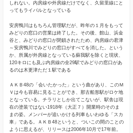
しれない。内房線や外房線だけでなく、久留里線にと
ってもライバルとなっている
安房鴨川はもちろん管理駅だが、昨年の１月をもって
みどりの窓口の営業は終了した。その後、館山、浜金
谷と、みどりの窓口が閉鎖されたため、内房線の君津
～安房鴨川でみどりの窓口がすべてを消した。という
か、所属が外房線となっている蘇我駅を除くと現状、
120キロにも及ぶ内房線の全29駅でみどりの窓口があ
るのは木更津ただ１駅である
ＡＫＢ48の「会いたかった」という曲があり、このＭ
Ｖは今も容易に見ることができ、那古船形駅がロケ地
となっている。チラリとしか出てこないが、駅舎は現
在の塗装ではない1918年（大正７）開業時のそのま
まの姿。メンバーが追いかける列車もいわゆる「スカ
車」である。ＡＫＢ48というと、ついこの間のことの
ように思えるが、リリースは2006年10月で17年前。