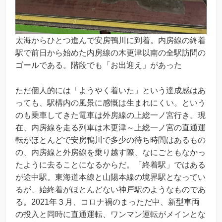
太海からひとつ進んで安房鴨川に到着。内房線の終着
駅で前日から始めた内房線の木更津以南の全駅訪問の
ゴールである。階段でも「お出迎え」があった
ただ個人的には「ようやく着いた」という達成感はあ
っても、駅構内の風景に感慨は生まれにくい。という
のも乗車してきた電車は外房線の上総一ノ宮行き。現
在、内房線を走る列車は木更津～上総一ノ宮の直通運
転がほとんどで安房鴨川で多少の待ち時間はあるもの
の、内房線と外房線を乗り越す際、なにごともなかっ
たように去ることになるからだ。「終着駅」ではある
が途中駅。東海道本線と山陽本線の境界駅となってい
るが、始終着がほとんどない神戸駅のようなものであ
る。2021年３月、コロナ禍のまっただ中、新型車両
の投入と同時に直通運転、ワンマン運転がメインとな