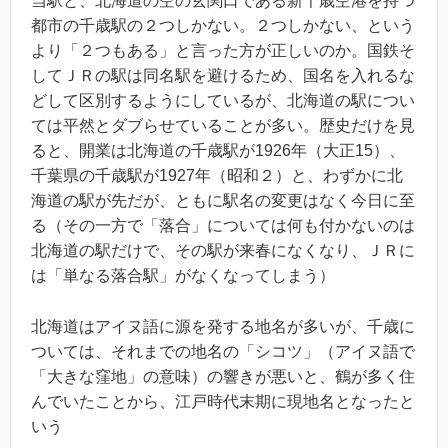
当駅と、北海道の空の玄関口である新千歳空港を持つ
都市の千歳駅の２つしかない。２つしかない、という
より「２つもある」と言った方が正しいのか。国鉄そ
してＪＲの駅は同名駅を避けるため、国名を入れるな
どして区別するようにしているが、北海道の駅につい
ては平然とダブらせていることが多い。歴史だけを見
ると、開業は北海道の千歳駅が1926年（大正15）、
千葉県の千歳駅が1927年（昭和２）と、わずかに北
海道の駅が先だが、ともに駅名の変更はなく今日に至
る（その一方で「落合」については何も付かないのは
北海道の駅だけで、その駅が来春になくなり、ＪＲに
は「単なる落合駅」がなくなってしまう）
北海道はアイヌ語に源を発する地名が多いが、千歳に
ついては、それまでの地名の「シコツ」（アイヌ語で
「大きな窪地」の意味）の響きが悪いと、鶴が多く住
んでいたことから、江戸時代末期に現地名となったと
いう