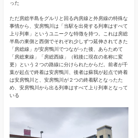
った
ただ房総半島をグルリと回る内房線と外房線の特殊な
事情から、安房鴨川は「当駅を出発する列車はすべて
上り列車」というユニークな特徴を持つ。これは房総
半島の東側と西側でそれぞれ少しずつ延伸されてきた
「房総線」が安房鴨川でつながった後、あらためて
「房総東線」「房総西線」（戦後に現在の名称に変
更）という２つの路線に分けられたからだ。前者が千
葉が起点で終着は安房鴨川、後者は蘇我が起点で終着
は安房鴨川と、安房鴨川が２つの終着駅となったた
め、安房鴨川から出る列車はすべて上り列車となって
いる