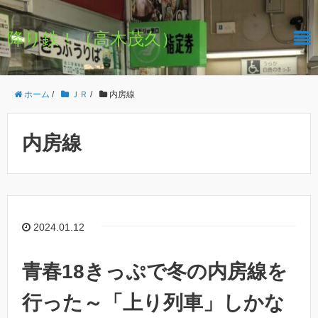
降り鉄！（高木茂久）
ホーム
/
ＪＲ
/
内房線
内房線
2024.01.12
青春18きっぷで冬の内房線を
行った～「上り列車」しかな