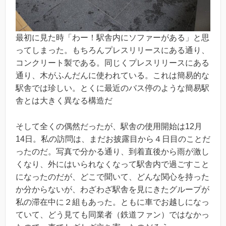
最初に見た時「わー！駅舎内にソファーがある」と思
ってしまった。もちろんプレスリリースにある通り、
コンクリート製である。同じくプレスリリースにある
通り、木がふんだんに使われている。これは簡易的な
駅舎では珍しい。とくに最近のバス停のような簡易駅
舎とは大きく異なる構造だ
そして全くの偶然だったが、駅舎の使用開始は12月
14日。私の訪問は、まだお披露目から４日目のことだ
ったのだ。写真で分かる通り、到着直後から雨が激し
くなり、外にはいられなくなって駅舎内で過ごすこと
になったのだが、どこで聞いて、どんな関心を持った
か分からないが、わざわざ駅舎を見にきたグループが
私の滞在中に２組もあった。ともに車でお越しになっ
ていて、どう見ても同業者（鉄道ファン）ではなかっ