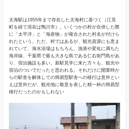
太海駅は1955年まで存在した太海村に基づく（江見
町を経て現在は鴨川市）。いくつかの村が合併した際
に「太平洋」と「海産物」が複合された村名が付けら
れたという。ただ、村ではあるが、観光資源にも恵ま
れていて、海水浴場はもちろん、漁港や変化に満ちた
海岸線、千葉県で最も大きな島である仁右衛門島があ
り、宿泊施設も多い。新駅見学に来た方々も、観光や
宿泊のついでだったと思われる。それだけに開業時か
らの駅舎を解体しての簡易型駅舎への移行は意外とい
えば意外だが、観光地に敬意を表した精一杯の簡易型
移行だったのかもしれない