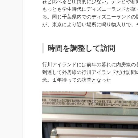
在と比べると圧倒的に少ない。テレビや新
もっとも学生時代にディズニーランドが華
る。同じ千葉県内でのディズニーランドの
が、東京により近い場所に鳴り物入りで、
時間を調整して訪問
行川アイランドには前年の暮れに内房線の
到達して外房線の行川アイランドだけ訪問
念。１年待っての訪問となった