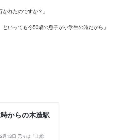
行かれたのですか？」
。といっても今50歳の息子が小学生の時だから」
」
」