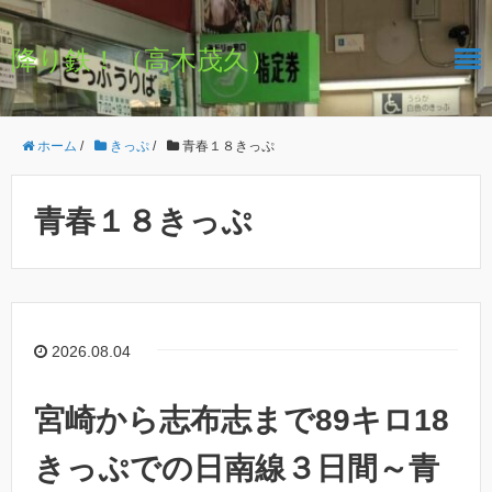
降り鉄！（高木茂久）
ホーム
/
きっぷ
/
青春１８きっぷ
青春１８きっぷ
2026.08.04
宮崎から志布志まで89キロ18
きっぷでの日南線３日間～青