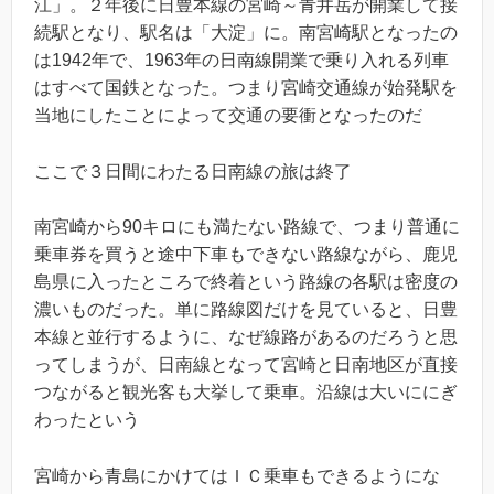
江」。２年後に日豊本線の宮崎～青井岳が開業して接
続駅となり、駅名は「大淀」に。南宮崎駅となったの
は1942年で、1963年の日南線開業で乗り入れる列車
はすべて国鉄となった。つまり宮崎交通線が始発駅を
当地にしたことによって交通の要衝となったのだ
ここで３日間にわたる日南線の旅は終了
南宮崎から90キロにも満たない路線で、つまり普通に
乗車券を買うと途中下車もできない路線ながら、鹿児
島県に入ったところで終着という路線の各駅は密度の
濃いものだった。単に路線図だけを見ていると、日豊
本線と並行するように、なぜ線路があるのだろうと思
ってしまうが、日南線となって宮崎と日南地区が直接
つながると観光客も大挙して乗車。沿線は大いににぎ
わったという
宮崎から青島にかけてはＩＣ乗車もできるようにな