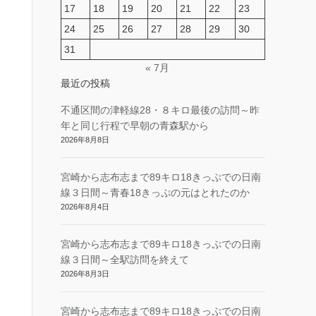
17
18
19
20
21
22
23
24
25
26
27
28
29
30
31
« 7月
最近の投稿
不通区間の津軽線28・８キロ最後の訪問～昨
年と同じ行程で早朝の青森駅から
2026年8月8日
宮崎から志布志まで89キロ18きっぷでの日南
線３日間～青春18きっぷの元はとれたのか
2026年8月4日
宮崎から志布志まで89キロ18きっぷでの日南
線３日間～全駅訪問を終えて
2026年8月3日
宮崎から志布志まで89キロ18きっぷでの日南