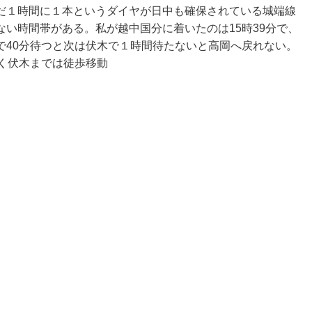
だ１時間に１本というダイヤが日中も確保されている城端線
い時間帯がある。私が越中国分に着いたのは15時39分で、
で40分待つと次は伏木で１時間待たないと高岡へ戻れない。
く伏木までは徒歩移動