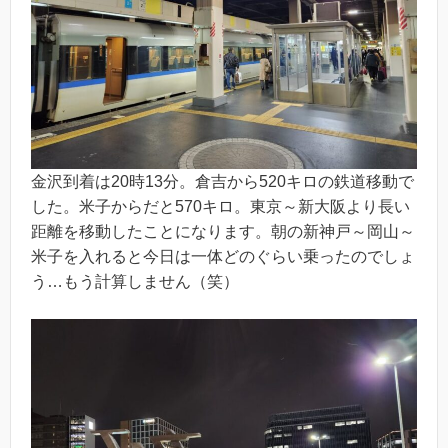
金沢到着は20時13分。倉吉から520キロの鉄道移動で
した。米子からだと570キロ。東京～新大阪より長い
距離を移動したことになります。朝の新神戸～岡山～
米子を入れると今日は一体どのぐらい乗ったのでしょ
う…もう計算しません（笑）