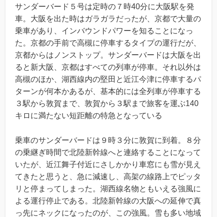
サンダーバード５号は定時の７時40分に大阪駅を発
車。大阪を出た時はガラガラだったが、京都で大量の
乗車があり、インバウンドパワーを知ることになっ
た。京都の手前で高槻に停車するタイプの運行だが、
京都からはノンストップ。サンダーバードは大阪を出
ると新大阪、京都はすべての列車が停車。それ以外は
高槻のほか、湖西線内の堅田と近江今津に停車するパ
ターンが何本かあるが、基本的には全列車が停車する
３駅から敦賀まで、敦賀から３駅まで旅客を運ぶ140
キロに満たない短距離の特急となっている
乗車のサンダーバードは９時３分に敦賀に到着。８分
の乗継ぎ時間で北陸新幹線へと連絡することになって
いたが、近江舞子付近にさしかかり車窓にも雪が見え
てきたと思うと、急に減速し、高架の線路上でピッタ
リと停まってしまった。湖西線名物ともいえる強風に
よる運行停止である。北陸新幹線の大阪への延伸で真
っ先にネックになったのが、この強風。雪も多い地域