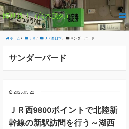
降り鉄！（高木茂久）
ホーム
/
ＪＲ
/
ＪＲ西日本
/
サンダーバード
サンダーバード
2025.03.22
ＪＲ西9800ポイントで北陸新
幹線の新駅訪問を行う～湖西