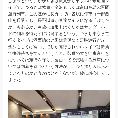
しまうという。かがやきは敦賀から東京への最速達タ
イプで、つるぎは敦賀と金沢もしくは富山を結ぶ区間
運行列車。このほかに長野までは各駅に停車（一部飯
山を通過）し、長野以遠が速達タイプになる「はくた
か」もあるが、今後の遅延もはくたかはサンダーバー
ドの到着を待たずに出発するという。つまり東京まで
行くタイプは湖西線の遅延は関係なく定時運行だが、
金沢もしくは富山までしか運行されないタイプは敦賀
で接続待ちをするということ。影響の大きい東京行き
については定時を守り、富山までで完結する列車につ
いては到着を待つという方法が、いつも採り入れられ
ているものかどうかは分からないが、妙に感心してし
まった