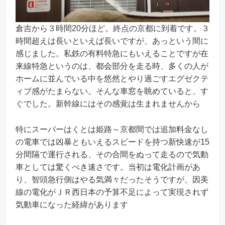
倉吉から３時間20分ほど。終点の京都に到着です。３
時間超えは長いといえば長いですが、あっという間に
感じました。私鉄の有料特急にもいえることですが在
来線特急というのは、都会部分を走る時、多くの人が
ホームに並んでいる中を悠然とやり過ごすエグゼクテ
ィブ感がたまらない。そんな車窓を眺めていると、す
ぐでした。新幹線にはその感覚は生まれませんから
特にスーパーはくとは姫路～京都間では追加料金なし
の電車では凶暴ともいえるスピードを持つ新快速が15
分間隔で運行される、その合間をぬって走るので気動
車としては驚くべき速さです。当初は電化計画があ
り、智頭急行側はやる気満々だったそうですが、因美
線の電化がＪＲ西日本の予算不足によって実現されず
気動車になった経緯があります