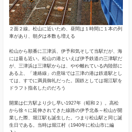
２面２線。松山に近いため、昼間は１時間に１本の列
車があり、朝夕は本数も増える
松山から順番に三津浜、伊予和気そして当駅だが、海
には最も近い。松山の港といえば伊予鉄道の三津駅だ
が、三津浜は三津駅からは、やや離れている内陸部に
ある上、「連絡線」の意味では三津の港は鉄道駅とし
ては、すでに満員御礼だった。国鉄としては堀江駅を
ドラフト指名したのだろう
開業は仁方駅より少し早い1927年（昭和２）。高松
から徐々に延伸されてきた線路の伊予北条～松山が開
業した際、堀江駅も誕生した。つまり松山駅と同じ誕
生日である。当時は堀江村（1940年に松山市に編