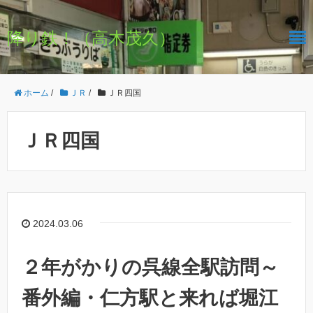
降り鉄！（高木茂久）
ホーム
/
ＪＲ
/
ＪＲ四国
ＪＲ四国
2024.03.06
２年がかりの呉線全駅訪問～
番外編・仁方駅と来れば堀江