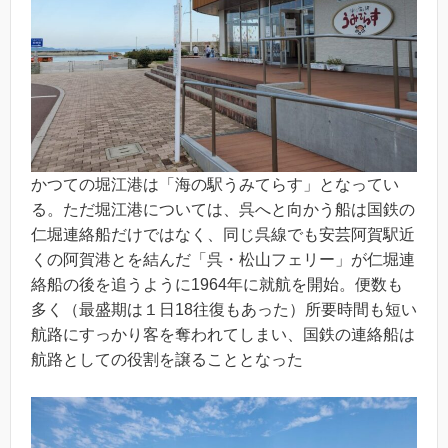
かつての堀江港は「海の駅うみてらす」となってい
る。ただ堀江港については、呉へと向かう船は国鉄の
仁堀連絡船だけではなく、同じ呉線でも安芸阿賀駅近
くの阿賀港とを結んだ「呉・松山フェリー」が仁堀連
絡船の後を追うように1964年に就航を開始。便数も
多く（最盛期は１日18往復もあった）所要時間も短い
航路にすっかり客を奪われてしまい、国鉄の連絡船は
航路としての役割を譲ることとなった