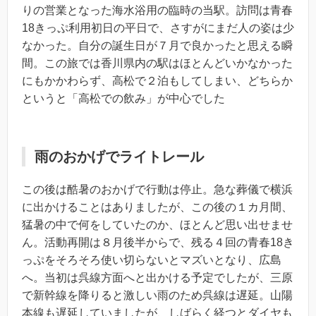
りの営業となった海水浴用の臨時の当駅。訪問は青春
18きっぷ利用初日の平日で、さすがにまだ人の姿は少
なかった。自分の誕生日が７月で良かったと思える瞬
間。この旅では香川県内の駅はほとんどいかなかった
にもかかわらず、高松で２泊もしてしまい、どちらか
というと「高松での飲み」が中心でした
雨のおかげでライトレール
この後は酷暑のおかげで行動は停止。急な葬儀で横浜
に出かけることはありましたが、この後の１カ月間、
猛暑の中で何をしていたのか、ほとんど思い出せませ
ん。活動再開は８月後半からで、残る４回の青春18き
っぷをそろそろ使い切らないとマズいとなり、広島
へ。当初は呉線方面へと出かける予定でしたが、三原
で新幹線を降りると激しい雨のため呉線は遅延。山陽
本線も遅延していましたが、しばらく経つとダイヤも