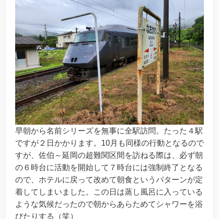
早朝から名前シリーズを無事に全駅訪問。たった４駅
ですが２日かかります。10月も同様の行動となるので
すが、佐伯～延岡の超難関区間を訪ねる際は、必ず朝
の６時台に活動を開始して７時台には強制終了となる
ので、ホテルに戻って改めて朝食というパターンが定
着してしまいました。この日は蒸し風呂に入っている
ような気候だったので朝からあらためてシャワーを浴
びたりする（笑）