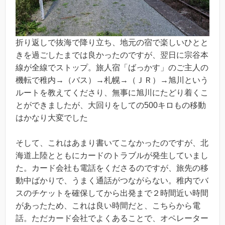
折り返しで抜海で降り立ち、地元の宿で楽しいひとと
きを過ごしたまでは良かったのですが、翌日に宗谷本
線が全線でストップ。旅人宿「ばっかす」のご主人の
機転で稚内→（バス）→札幌→（ＪＲ）→旭川という
ルートを教えてくださり、無事に旭川にたどり着くこ
とができましたが、大回りをしての500キロもの移動
はかなり大変でした
そして、これはあまり書いてこなかったのですが、北
海道上陸とともにカードのトラブルが発生していまし
た。カード会社も電話をくださるのですが、旅先の移
動中ばかりで、うまく通話がつながらない。稚内でバ
スのチケットを確保してから出発まで２時間近い時間
があったため、これは良い時間だと、こちらから電
話。ただカード会社でよくあることで、オペレーター