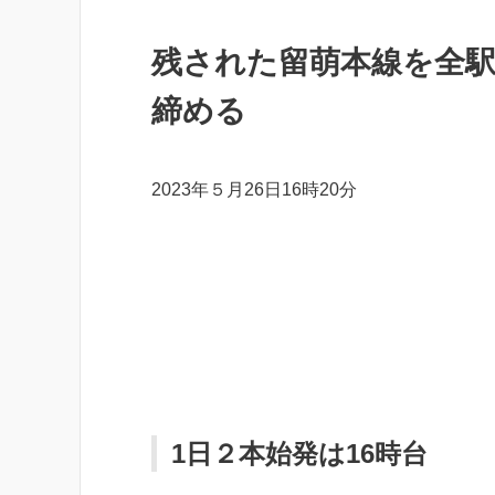
残された留萌本線を全
締める
2023年５月26日16時20分
1日２本始発は16時台