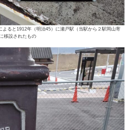
よると1912年（明治45）に瀬戸駅（当駅から２駅岡山寄
駅に移設されたもの