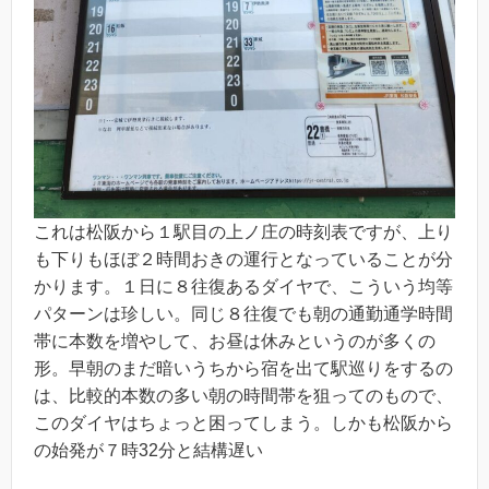
これは松阪から１駅目の上ノ庄の時刻表ですが、上り
も下りもほぼ２時間おきの運行となっていることが分
かります。１日に８往復あるダイヤで、こういう均等
パターンは珍しい。同じ８往復でも朝の通勤通学時間
帯に本数を増やして、お昼は休みというのが多くの
形。早朝のまだ暗いうちから宿を出て駅巡りをするの
は、比較的本数の多い朝の時間帯を狙ってのもので、
このダイヤはちょっと困ってしまう。しかも松阪から
の始発が７時32分と結構遅い