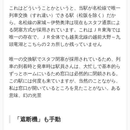
これはどういうことかというと、当駅が名松線で唯一
列車交換（すれ違い）できる駅（松阪を除く）だか
ら。名松線の家城～伊勢奥津は現在もスタフ通票によ
る閉塞方式が採用されています。これはＪＲ東海では
唯一の存在で、ＪＲ全体でも越美北線の越前大野～九
頭竜湖とこちらの２カ所しか残っていません
唯一の交換駅でスタフ閉塞が採用されているため、列
車の到着時と発車時は駅員さんは、大忙しで基本的ら
ずっとホームにいるため窓口は必然的に閉鎖される。
この駅には何度も来ていますが、当然のことながら、
私は窓口が開いているところを見たことがない。ある
意味、幻の光景
「遮断機」も手動