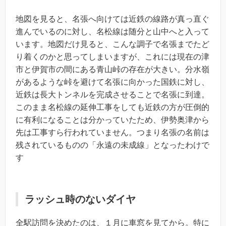
地図を見ると、名張へ向けては近鉄の線路が真っ直ぐ
進んでいるのに対し、名松線は随分と山中へと入って
います。地図だけ見ると、こんな調子で名張までたど
り着くのかと思ってしまいますが、これには現在の津
市と伊賀市の間にある青山峠の存在が大きい。分水嶺
があるような峠を避けて名張に向かった国鉄に対し、
近鉄は長大トンネルを完成させることで名張に到達。
このまま名松線の延伸工事をしても近鉄の方が圧倒的
に有利になることは分かっていたため、伊勢奥津から
先は工事すら行われていません。つまり名張の名前は
残されているものの「永遠の未成線」となったわけで
す
ラッシュ時のないダイヤ
全駅訪問を決めたのは、１月に車窓を見てから。特に