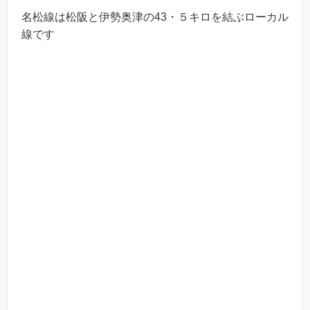
名松線は松阪と伊勢奥津の43・５キロを結ぶローカル
線です