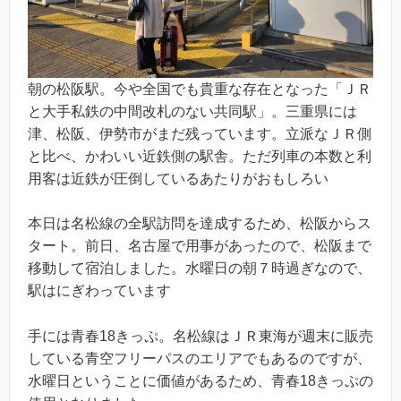
朝の松阪駅。今や全国でも貴重な存在となった「ＪＲ
と大手私鉄の中間改札のない共同駅」。三重県には
津、松阪、伊勢市がまだ残っています。立派なＪＲ側
と比べ、かわいい近鉄側の駅舎。ただ列車の本数と利
用客は近鉄が圧倒しているあたりがおもしろい
本日は名松線の全駅訪問を達成するため、松阪からス
タート。前日、名古屋で用事があったので、松阪まで
移動して宿泊しました。水曜日の朝７時過ぎなので、
駅はにぎわっています
手には青春18きっぷ。名松線はＪＲ東海が週末に販売
している青空フリーパスのエリアでもあるのですが、
水曜日ということに価値があるため、青春18きっぷの