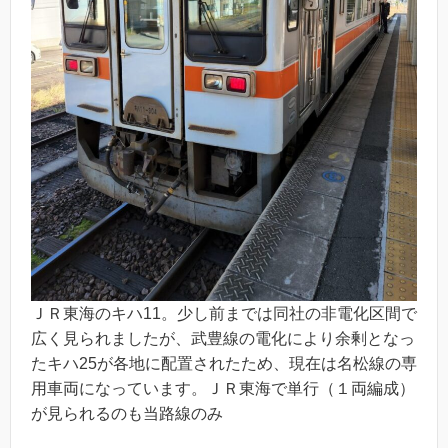
ＪＲ東海のキハ11。少し前までは同社の非電化区間で
広く見られましたが、武豊線の電化により余剰となっ
たキハ25が各地に配置されたため、現在は名松線の専
用車両になっています。ＪＲ東海で単行（１両編成）
が見られるのも当路線のみ