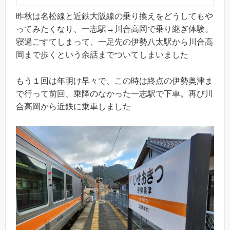
昨秋は名松線と近鉄大阪線の乗り換えをどうしてもや
ってみたくなり、一志駅→川合高岡で乗り継ぎ体験。
寝過ごすてしまって、一足先の伊勢八太駅から川合高
岡まで歩くという余話までついてしまいました
もう１回は年明け早々で、この時は終点の伊勢奥津ま
で行って前回、乗降のなかった一志駅で下車。再び川
合高岡から近鉄に乗車しました