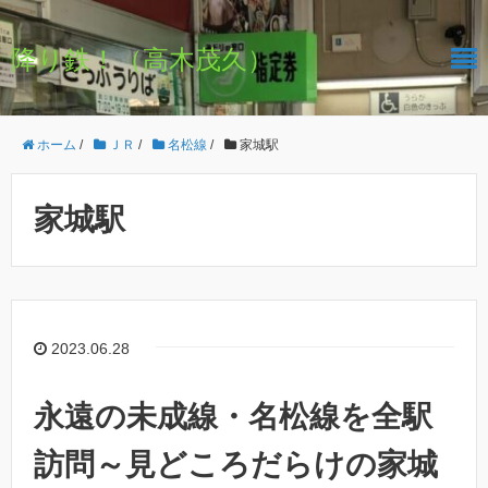
降り鉄！（高木茂久）
ホーム
/
ＪＲ
/
名松線
/
家城駅
家城駅
2023.06.28
永遠の未成線・名松線を全駅
訪問～見どころだらけの家城