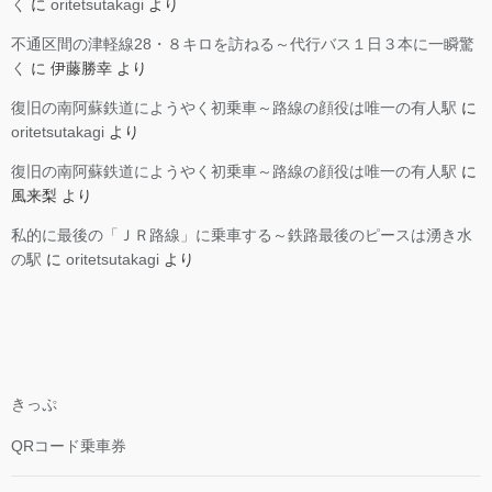
く
に
oritetsutakagi
より
不通区間の津軽線28・８キロを訪ねる～代行バス１日３本に一瞬驚
く
に
伊藤勝幸
より
復旧の南阿蘇鉄道にようやく初乗車～路線の顔役は唯一の有人駅
に
oritetsutakagi
より
復旧の南阿蘇鉄道にようやく初乗車～路線の顔役は唯一の有人駅
に
風来梨
より
私的に最後の「ＪＲ路線」に乗車する～鉄路最後のピースは湧き水
の駅
に
oritetsutakagi
より
きっぷ
QRコード乗車券