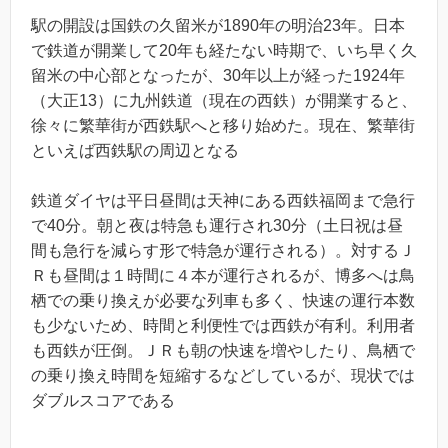
駅の開設は国鉄の久留米が1890年の明治23年。日本
で鉄道が開業して20年も経たない時期で、いち早く久
留米の中心部となったが、30年以上が経った1924年
（大正13）に九州鉄道（現在の西鉄）が開業すると、
徐々に繁華街が西鉄駅へと移り始めた。現在、繁華街
といえば西鉄駅の周辺となる
鉄道ダイヤは平日昼間は天神にある西鉄福岡まで急行
で40分。朝と夜は特急も運行され30分（土日祝は昼
間も急行を減らす形で特急が運行される）。対するＪ
Ｒも昼間は１時間に４本が運行されるが、博多へは鳥
栖での乗り換えが必要な列車も多く、快速の運行本数
も少ないため、時間と利便性では西鉄が有利。利用者
も西鉄が圧倒。ＪＲも朝の快速を増やしたり、鳥栖で
の乗り換え時間を短縮するなどしているが、現状では
ダブルスコアである