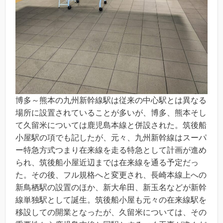
博多～熊本の九州新幹線駅は従来の中心駅とは異なる
場所に設置されていることが多いが、博多、熊本そし
て久留米については鹿児島本線と併設された。筑後船
小屋駅の項でも記したが、元々、九州新幹線はスーパ
ー特急方式つまり在来線を走る特急として計画が進め
られ、筑後船小屋近辺までは在来線を通る予定だっ
た。その後、フル規格へと変更され、長崎本線上への
新鳥栖駅の設置のほか、新大牟田、新玉名などが新幹
線単独駅として誕生。筑後船小屋も元々の在来線駅を
移設しての開業となったが、久留米については、その