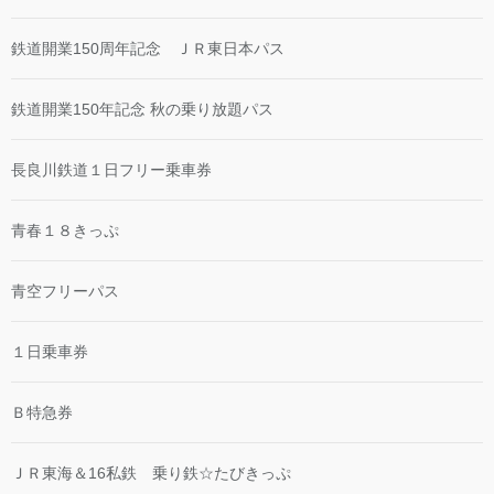
鉄道開業150周年記念 ＪＲ東日本パス
鉄道開業150年記念 秋の乗り放題パス
長良川鉄道１日フリー乗車券
青春１８きっぷ
青空フリーパス
１日乗車券
Ｂ特急券
ＪＲ東海＆16私鉄 乗り鉄☆たびきっぷ