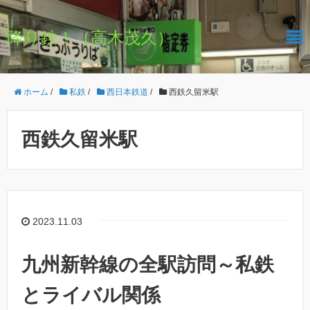
降り鉄！（高木茂久）
ホーム
/
私鉄
/
西日本鉄道
/
西鉄久留米駅
西鉄久留米駅
2023.11.03
九州新幹線の全駅訪問～私鉄
とライバル関係