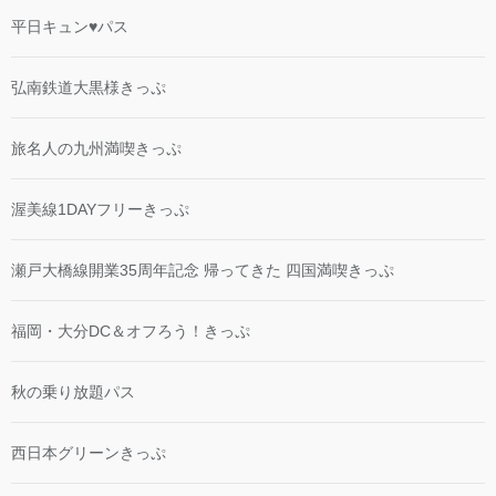
平日キュン♥パス
弘南鉄道大黒様きっぷ
旅名人の九州満喫きっぷ
渥美線1DAYフリーきっぷ
瀬戸大橋線開業35周年記念 帰ってきた 四国満喫きっぷ
福岡・大分DC＆オフろう！きっぷ
秋の乗り放題パス
西日本グリーンきっぷ