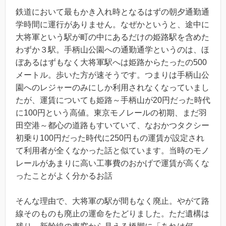
鉄道において最もかき入れ時となるはずの朝夕通勤通
学時間に運行がありません。なぜかというと、途中に
大将軍という駅が町の中にあるだけの姫路駅を含めた
わずか３駅。手柄山公園への通勤通学というのは、ほ
ぼあるはずもなく大将軍駅へは姫路からたったの500
メートル。歩いた方が速そうです。つまりは手柄山公
園へのレジャーのみにしか利用されなくなっていまし
たが、運賃についても姫路～手柄山が20円だった時代
に100円という高値。東京モノレールの初期、まだ羽
田空港～都心の道路もすいていて、なおかつタクシー
初乗り100円だった時代に250円もの運賃が設定され
て利用者が全くなかった話と似ています。当時のモノ
レールがあまりに高い工事費のおかげで運賃が高くな
ったことがよく分かるお話
そんな理由で、大将軍の駅が間もなく廃止。やがて路
線そのものも廃止の運命をたどりました。ただ遺構は