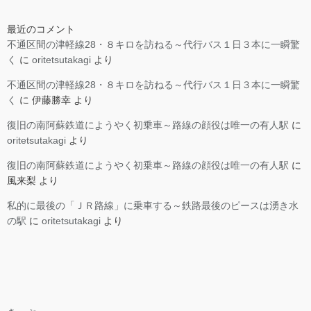
最近のコメント
不通区間の津軽線28・８キロを訪ねる～代行バス１日３本に一瞬驚
く
に
oritetsutakagi
より
不通区間の津軽線28・８キロを訪ねる～代行バス１日３本に一瞬驚
く
に
伊藤勝幸
より
復旧の南阿蘇鉄道にようやく初乗車～路線の顔役は唯一の有人駅
に
oritetsutakagi
より
復旧の南阿蘇鉄道にようやく初乗車～路線の顔役は唯一の有人駅
に
風来梨
より
私的に最後の「ＪＲ路線」に乗車する～鉄路最後のピースは湧き水
の駅
に
oritetsutakagi
より