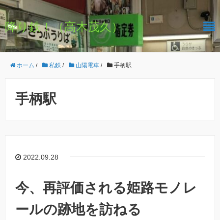
降り鉄！（高木茂久）
ホーム
/
私鉄
/
山陽電車
/
手柄駅
手柄駅
2022.09.28
今、再評価される姫路モノレ
ールの跡地を訪ねる