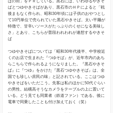
ばの街」をＰＲしている。黒石には、いわゆるやきそ
ばとつゆやきそばがあり、黒石市のＨＰによると「戦
後まもなく作られ、昭和30年頃には子供のおやつとし
て10円単位で売られていた黒石やきそば。太い平麺が
特徴で、甘辛いソースがたっぷりのくせになる美味し
さ」とあり、こちらが普段われわれが連想するやきそ
ば
つゆやきそばについては「昭和30年代後半、中学校近
くのお店で生まれた『つゆそば』が、近年市内のあち
らこちらで作られるようになりました。『黒石やきそ
ば』に『つゆ』をかけた『黒石つゆやきそば』は、全
国でも珍しい庶民の味」と記されている。ここはつゆ
やきそばをいただこう。先客は私のほかに50代ぐらい
の男性。結構高そうなカメラをテーブルの上に置いて
いる。どう見ても同業者（鉄道ファン）である。後に
電車で同乗したことも付け加えておく（笑）