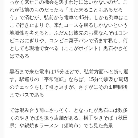
っかく来たこの機会を逃すわけにはいかないのだ。こ
れが弘前のものだったら「また来ることもあるだろ
う」で済むが、弘前から電車で45分。しかも列車はこ
こで行き止まりで、来たコースを戻るしかないという
地域性を考えると、ふだんは旅先のお昼なんぞはコン
ビニおにぎりや、コンビニ菓子パンで済ます私も、何
としても現地で食べる（ここがポイント）黒石やきそ
ばである
黒石まで来た電車は15分ほどで、弘前方面へと折り返
す。駅巡りの「平常運転」ならば、15分で駅及び周辺
のチェックをして引き返すが、さすがにその１時間後
までパスである
では混み合う前にさっそく、となったが黒石には数多
くのやきそばを扱う店舗がある。横手やきそば（秋田
県）や鍋焼きラーメン（須崎市）でも見た光景