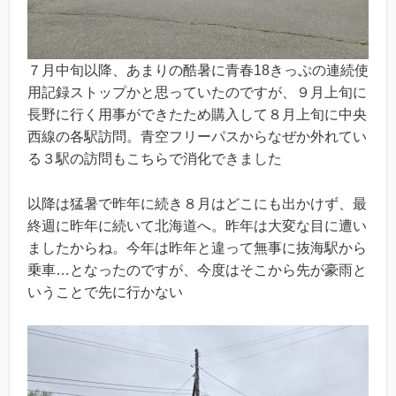
７月中旬以降、あまりの酷暑に青春18きっぷの連続使
用記録ストップかと思っていたのですが、９月上旬に
長野に行く用事ができたため購入して８月上旬に中央
西線の各駅訪問。青空フリーパスからなぜか外れてい
る３駅の訪問もこちらで消化できました
以降は猛暑で昨年に続き８月はどこにも出かけず、最
終週に昨年に続いて北海道へ。昨年は大変な目に遭い
ましたからね。今年は昨年と違って無事に抜海駅から
乗車…となったのですが、今度はそこから先が豪雨と
いうことで先に行かない